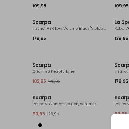
109,95
109,95
Scarpa
La Sp
Instinct VSR Low Volume Black/Violet/Milk
Kubo W
179,95
139,95
Sale
Scarpa
Scar
Origin VS Petrol / Lime
Instinc
103,95
129,95
179,95
Sale
Scarpa
Scar
Reflex V Women's black/ceramic
Reflex 
90,95
129,95
90,95