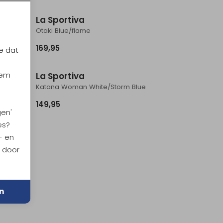
La Sportiva
Otaki Blue/flame
169,95
e dat
iem
La Sportiva
Moss
Katana Woman White/Storm Blue
149,95
gen'
es?
- en
n door
n