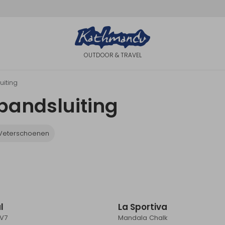
OUTDOOR & TRAVEL
uiting
ebandsluiting
Veterschoenen
Nieuw
l
La Sportiva
V7
Mandala Chalk