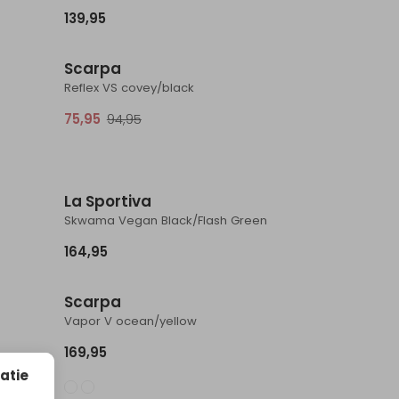
139,95
Sale
Sale
Scarpa
Reflex VS covey/black
75,95
94,95
La Sportiva
Skwama Vegan Black/Flash Green
164,95
Sale
Scarpa
Vapor V ocean/yellow
169,95
atie