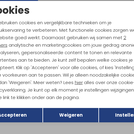
ookies
l
Boreal
Noodzakelijke cookies
Personalisatie cookies
Women Turqoise/Grey
Joker Blue/Grey
ebruiken cookies en vergelijkbare technieken om je
104,95
ikservaring te verbeteren. Met functionele cookies zorgen w
Analytische cookies
Marketing cookies
Sale
ebsite goed werkt. Daarnaast gebruiken wij samen met
2
ners
analytische en marketingcookies om jouw gedrag anon
ortiva
La Sportiva
 ORANGE
Tarantula Boulder Night blue / 
nalyseren, gepersonaliseerde content te tonen en relevante
tenties aan te bieden. Je kunt zelf bepalen welke cookies je
139,95
99,95
teert. Klik op 'Accepteren' voor alle cookies, of kies 'Instellin
 voorkeuren aan te passen. Wil je alleen noodzakelijke cooki
ortiva
 dan 'Weigeren'. Meer weten? Lees
hier
alles over onze cookie
Yellow/Black
cyverklaring. Je kunt op elk moment je instellingen wijziginge
 link te klikken onder aan de pagina.
Terug
Opslaan
Accepteren
Weigeren
Instelle