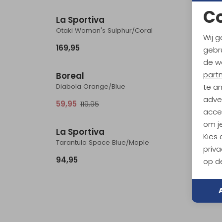
C
La Sportiva
Borea
Otaki Woman's Sulphur/Coral
Joker 
Wij g
169,95
104,95
gebru
Sale
de w
part
Boreal
La Sp
Diabola Orange/Blue
Python
te a
adver
59,95
119,95
111,95
accep
om je
La Sportiva
La Sp
Kies
Tarantula Space Blue/Maple
Katana 
priva
94,95
149,95
op de