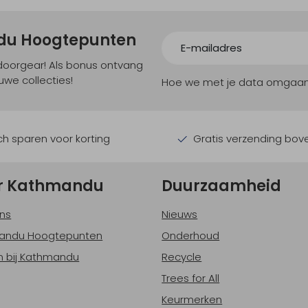
ndu Hoogtepunten
tdoorgear! Als bonus ontvang
uwe collecties!
Hoe we met je data omgaan? B
h sparen voor korting
Gratis verzending bov
r Kathmandu
Duurzaamheid
ns
Nieuws
andu Hoogtepunten
Onderhoud
 bij Kathmandu
Recycle
Trees for All
Keurmerken