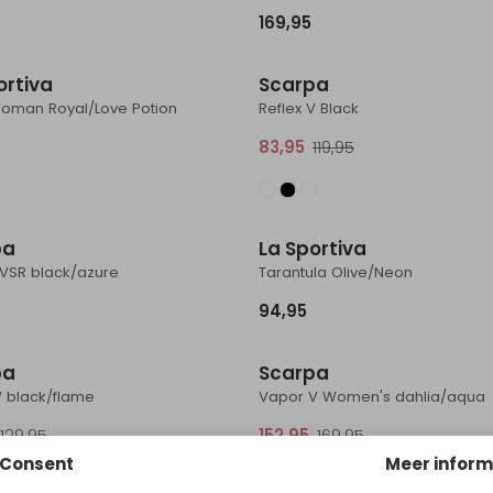
169,95
ortiva
Scarpa
oman Royal/Love Potion
Reflex V Black
83,95
119,95
pa
La Sportiva
t VSR black/azure
Tarantula Olive/Neon
94,95
Sale
pa
Scarpa
V black/flame
Vapor V Women's dahlia/aqua
129,95
152,95
169,95
Consent
Meer inform