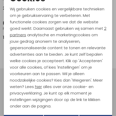
Noodzakelijke cookies
219,95
109,95
Wij gebruiken cookies en vergelijkbare technieken
Personalisatie cookies
om je gebruikservaring te verbeteren. Met
functionele cookies zorgen we dat de website
Petzl
Black Diamond
Analytische cookies
goed werkt. Daarnaast gebruiken wij samen met
2
Ride 45 Orange
Raven with Grip 60cm Grijs
Marketing cookies
partners
analytische en marketingcookies om
109,95
109,95
jouw gedrag anoniem te analyseren,
gepersonaliseerde content te tonen en relevante
filter
advertenties aan te bieden. Je kunt zelf bepalen
welke cookies je accepteert. Klik op 'Accepteren'
voor alle cookies, of kies 'Instellingen' om je
voorkeuren aan te passen. Wil je alleen
noodzakelijke cookies? Kies dan 'Weigeren'. Meer
Meld je aan voor Kathmandu
Hoogtepunten
weten? Lees
hier
alles over onze cookie- en
privacyverklaring. Je kunt op elk moment je
En spaar voor 5% korting op je nieuwe outdoorgear!
Als bonus ontvang je e-mails met leuke acties, events
instellingen wijzigingen door op de link te klikken
en nieuwe collecties!
onder aan de pagina.
Terug
Opslaan