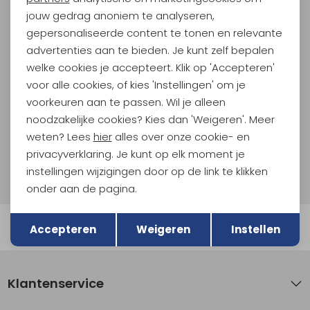
jouw gedrag anoniem te analyseren,
Meld je aan voor Kathmandu
gepersonaliseerde content te tonen en relevante
Hoogtepunten
advertenties aan te bieden. Je kunt zelf bepalen
En spaar voor 5% korting op je nieuwe outdoorgear!
welke cookies je accepteert. Klik op 'Accepteren'
Als bonus ontvang je e-mails met leuke acties, events
voor alle cookies, of kies 'Instellingen' om je
en nieuwe collecties!
voorkeuren aan te passen. Wil je alleen
noodzakelijke cookies? Kies dan 'Weigeren'. Meer
Aanmelden
weten? Lees
hier
alles over onze cookie- en
privacyverklaring. Je kunt op elk moment je
Hoe we met je data omgaan? Bekijk dit in onze
instellingen wijzigingen door op de link te klikken
privacyverklaring.
onder aan de pagina.
Terug
Opslaan
Automatisch sparen voor korting
Accepteren
Weigeren
Instellen
Klantenservice