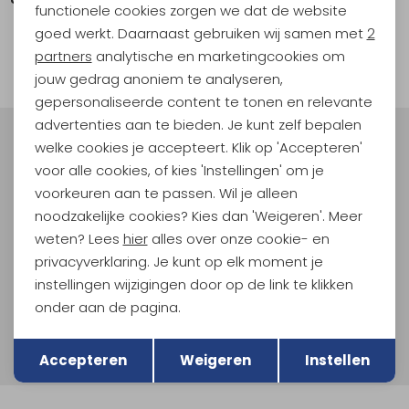
functionele cookies zorgen we dat de website
Analytische cookies
goed werkt. Daarnaast gebruiken wij samen met
2
Marketing cookies
partners
analytische en marketingcookies om
filter
jouw gedrag anoniem te analyseren,
gepersonaliseerde content te tonen en relevante
advertenties aan te bieden. Je kunt zelf bepalen
welke cookies je accepteert. Klik op 'Accepteren'
Meld je aan voor Kathmandu
Hoogtepunten
voor alle cookies, of kies 'Instellingen' om je
voorkeuren aan te passen. Wil je alleen
En spaar voor 5% korting op je nieuwe outdoorgear!
noodzakelijke cookies? Kies dan 'Weigeren'. Meer
Als bonus ontvang je e-mails met leuke acties, events
en nieuwe collecties!
weten? Lees
hier
alles over onze cookie- en
privacyverklaring. Je kunt op elk moment je
Aanmelden
instellingen wijzigingen door op de link te klikken
onder aan de pagina.
Hoe we met je data omgaan? Bekijk dit in onze
Terug
Opslaan
privacyverklaring.
Accepteren
Weigeren
Instellen