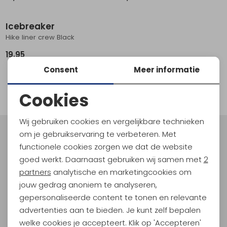
Schoenonderhoud
Bagagezakken en Tonnen
Wandelstokken en Gamaschen
Kampeermeubels
Pof, Pofzakken en Training
Wandelschoenen Heren
Skibroeken
Expeditie accessoires
Expeditie jassen
Fietsbroeken
Expeditie accessoires
Icebreaker
Rugzak accessoires
Cadeaus en Diensten
Wassen
Klimtouw en Bandsling
Sokken
Fietsbroeken
Expeditie broeken
Hike liner crew Black
19,95
Ijsklimmen en Stijgijzers
Drinksysteem
Expeditie broeken
Consent
Meer informatie
Sneeuwwandelen
Wandelstokken en Gamaschen
filter
Cookies
Zonnebrillen
Noodzakelijke cookies
Wij gebruiken cookies en vergelijkbare technieken
Personalisatie cookies
om je gebruikservaring te verbeteren. Met
Meld je aan voor Kathmandu
functionele cookies zorgen we dat de website
Hoogtepunten
Analytische cookies
goed werkt. Daarnaast gebruiken wij samen met
2
En spaar voor 5% korting op je nieuwe outdoorgear!
Marketing cookies
partners
analytische en marketingcookies om
Als bonus ontvang je e-mails met leuke acties, events
jouw gedrag anoniem te analyseren,
en nieuwe collecties!
gepersonaliseerde content te tonen en relevante
advertenties aan te bieden. Je kunt zelf bepalen
Aanmelden
welke cookies je accepteert. Klik op 'Accepteren'