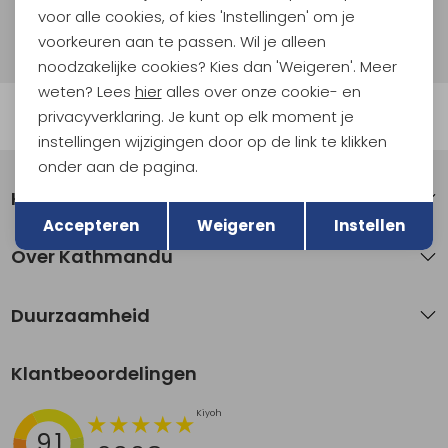
voor alle cookies, of kies 'Instellingen' om je
Hoe we met je data omgaan? Bekijk dit in onze
privacyverklaring.
voorkeuren aan te passen. Wil je alleen
noodzakelijke cookies? Kies dan 'Weigeren'. Meer
weten? Lees
hier
alles over onze cookie- en
Automatisch sparen voor korting
privacyverklaring. Je kunt op elk moment je
instellingen wijzigingen door op de link te klikken
onder aan de pagina.
Klantenservice
Terug
Opslaan
Accepteren
Weigeren
Instellen
Over Kathmandu
Duurzaamheid
Klantbeoordelingen
9.1