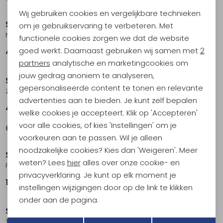
Noodzakelijke cookies
Wij gebruiken cookies en vergelijkbare technieken
Personalisatie cookies
Sinner
Sinner
om je gebruikservaring te verbeteren. Met
Nirapi Matte Black
Breni Shiny Black-Matte Black
functionele cookies zorgen we dat de website
Analytische cookies
goed werkt. Daarnaast gebruiken wij samen met
2
49,95
39,95
Marketing cookies
partners
analytische en marketingcookies om
jouw gedrag anoniem te analyseren,
Sinner
Demon
gepersonaliseerde content te tonen en relevante
Zuni Cry Light Brown-Matte Black
Sun Matte Black
advertenties aan te bieden. Je kunt zelf bepalen
49,95
74,95
welke cookies je accepteert. Klik op 'Accepteren'
voor alle cookies, of kies 'Instellingen' om je
voorkeuren aan te passen. Wil je alleen
noodzakelijke cookies? Kies dan 'Weigeren'. Meer
Sunski
Sunski
weten? Lees
hier
alles over onze cookie- en
Ferrata Storm Forest
Shoreline Spruce Slate
privacyverklaring. Je kunt op elk moment je
178,95
69,95
instellingen wijzigingen door op de link te klikken
Sale
onder aan de pagina.
Sunski
Sunski
Terug
Opslaan
Tango Cider Midnight
Tango Grass Sepia