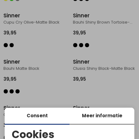
Sinner
Sinner
Cupu Cry Olive-Matte Black
Bauhi Shiny Brown Tortoise-Matte Bla
39,95
39,95
Sinner
Sinner
Bauhi Matte Black
Clusia Shiny Black-Matte Black
39,95
39,95
Sinner
Sinner
Cayo Matte Grey/Blue
Bongu Cry Light Brown
Consent
Meer informatie
34,95
29,95
Cookies