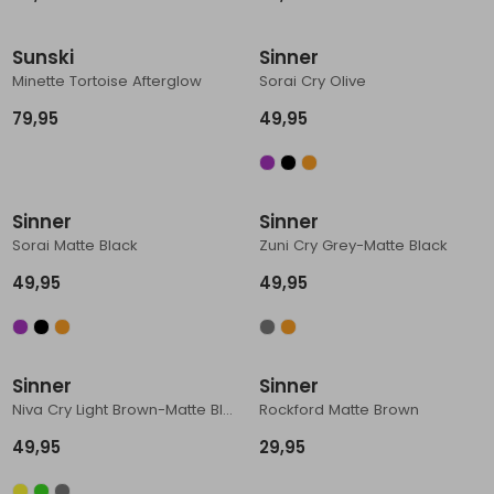
Schoenonderhoud
Bagagezakken en Tonnen
Wandelstokken en Gamaschen
Kampeermeubels
Pof, Pofzakken en Training
Wandelschoenen Heren
Skibroeken
Expeditie accessoires
Expeditie jassen
Fietsbroeken
Expeditie accessoires
Sunski
Sinner
Rugzak accessoires
Cadeaus en Diensten
Wassen
Klimtouw en Bandsling
Sokken
Fietsbroeken
Expeditie broeken
Minette Tortoise Afterglow
Sorai Cry Olive
79,95
49,95
Ijsklimmen en Stijgijzers
Drinksysteem
Expeditie broeken
Sneeuwwandelen
Wandelstokken en Gamaschen
Sinner
Sinner
Zonnebrillen
Sorai Matte Black
Zuni Cry Grey-Matte Black
49,95
49,95
Sinner
Sinner
Niva Cry Light Brown-Matte Black
Rockford Matte Brown
49,95
29,95