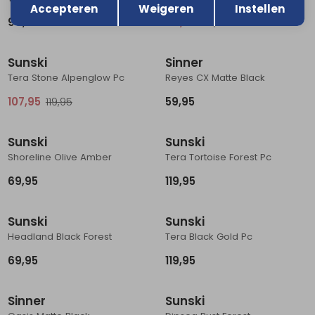
Accepteren
Weigeren
Instellen
94,95
84,95
94,95
Sale
Sunski
Sinner
Tera Stone Alpenglow Pc
Reyes CX Matte Black
107,95
119,95
59,95
Sunski
Sunski
Shoreline Olive Amber
Tera Tortoise Forest Pc
69,95
119,95
Sunski
Sunski
Headland Black Forest
Tera Black Gold Pc
69,95
119,95
Sinner
Sunski