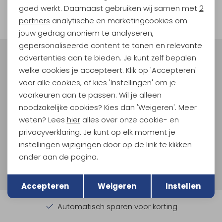
1
goed werkt. Daarnaast gebruiken wij samen met
2
filter
Marketing cookies
partners
analytische en marketingcookies om
jouw gedrag anoniem te analyseren,
gepersonaliseerde content te tonen en relevante
advertenties aan te bieden. Je kunt zelf bepalen
Meld je aan voor Kathmandu
welke cookies je accepteert. Klik op 'Accepteren'
Hoogtepunten
voor alle cookies, of kies 'Instellingen' om je
En spaar voor 5% korting op je nieuwe outdoorgear!
voorkeuren aan te passen. Wil je alleen
Als bonus ontvang je e-mails met leuke acties, events
noodzakelijke cookies? Kies dan 'Weigeren'. Meer
en nieuwe collecties!
weten? Lees
hier
alles over onze cookie- en
privacyverklaring. Je kunt op elk moment je
Aanmelden
instellingen wijzigingen door op de link te klikken
onder aan de pagina.
Hoe we met je data omgaan? Bekijk dit in onze
privacyverklaring.
Terug
Opslaan
Accepteren
Weigeren
Instellen
Automatisch sparen voor korting