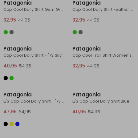
Patagonia
Patagonia
Schoenonderhoud
Bagagezakken en Tonnen
Wandelstokken en Gamaschen
Kampeermeubels
Pof, Pofzakken en Training
Wandelschoenen Heren
Skibroeken
Expeditie accessoires
Expeditie jassen
Fietsbroeken
Expeditie accessoires
Cap Cool Daily Shirt Gem Green - Light Gem Green X-
Cap Cool Daily Shirt Feather Grey
32,95
44,95
32,95
44,95
Rugzak accessoires
Cadeaus en Diensten
Wassen
Klimtouw en Bandsling
Sokken
Fietsbroeken
Expeditie broeken
Ijsklimmen en Stijgijzers
Drinksysteem
Expeditie broeken
Sale
Sale
Patagonia
Patagonia
Sneeuwwandelen
Wandelstokken en Gamaschen
Cap Cool Daily Shirt - '73 Skyline Gem Green - Light Gem Green X-
Cap Cool Trail Shirt Women's Ink Black
Zonnebrillen
40,95
54,95
32,95
44,95
Sale
Sale
Patagonia
Patagonia
L/S Cap Cool Daily Shirt - '73 Skyline Limestone Yellow - Light Limes
L/S Cap Cool Daily Shirt Blue Sage - Light Blue Sage X-
47,95
64,95
40,95
54,95
Sale
Sale