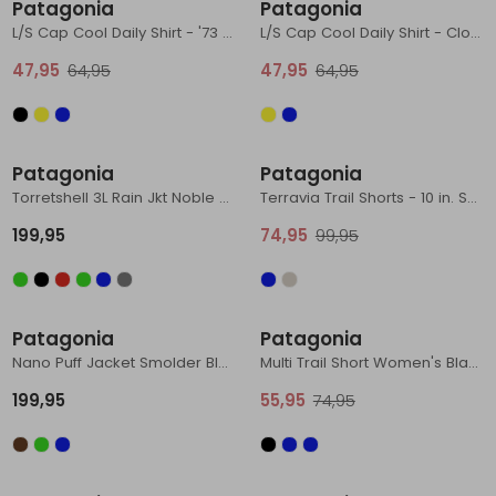
Patagonia
Patagonia
L/S Cap Cool Daily Shirt - '73 Skyline Clement Blue - Light Clement B
L/S Cap Cool Daily Shirt - Cloud Crag Blue Sage - Light Blue Sage X-
47,95
64,95
47,95
64,95
Nieuw
Sale
Patagonia
Patagonia
Torretshell 3L Rain Jkt Noble Grey
Terravia Trail Shorts - 10 in. Sage Khaki
199,95
74,95
99,95
Nieuw
Sale
Patagonia
Patagonia
Nano Puff Jacket Smolder Blue
Multi Trail Short Women's Black
199,95
55,95
74,95