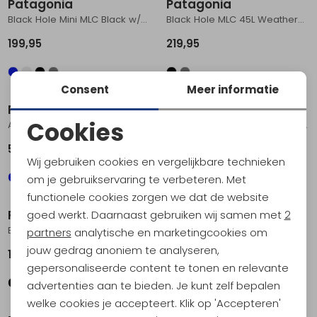
Patagonia
Patagonia
Black Hole Mini MLC Black w/Black
Black Hole MLC 45L Weathered Stone
199,95
219,95
Consent
Meer informatie
Patagonia
Patagonia
Cookies
Atom Sling 8L Weathered Stone
Black Hole Pack 25L Kaleido: Black
Noodzakelijke cookies
59,95
149,95
Wij gebruiken cookies en vergelijkbare technieken
Personalisatie cookies
om je gebruikservaring te verbeteren. Met
functionele cookies zorgen we dat de website
Analytische cookies
Patagonia
Patagonia
goed werkt. Daarnaast gebruiken wij samen met
2
Black Hole Duffel 70L Weathered Stone
Refugio Daypack 26L Weathered Stone
Marketing cookies
partners
analytische en marketingcookies om
jouw gedrag anoniem te analyseren,
199,95
99,95
gepersonaliseerde content te tonen en relevante
advertenties aan te bieden. Je kunt zelf bepalen
welke cookies je accepteert. Klik op 'Accepteren'