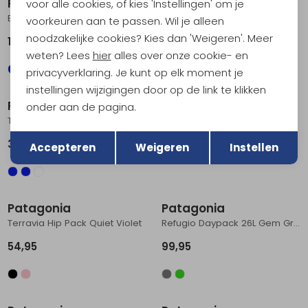
Patagonia
Patagonia
voor alle cookies, of kies 'Instellingen' om je
Black Hole Pack 25L Birch White
Black Hole Duffel 70L Black w/Black
voorkeuren aan te passen. Wil je alleen
noodzakelijke cookies? Kies dan 'Weigeren'. Meer
149,95
199,95
weten? Lees
hier
alles over onze cookie- en
privacyverklaring. Je kunt op elk moment je
instellingen wijzigingen door op de link te klikken
Patagonia
Patagonia
onder aan de pagina.
Terravia Mini Hip Pack Faded Magenta
Outdoor Everyday Cargo Pants Women's Weathered Stone
Terug
Opslaan
39,95
119,95
Accepteren
Weigeren
Instellen
Patagonia
Patagonia
Terravia Hip Pack Quiet Violet
Refugio Daypack 26L Gem Green
54,95
99,95