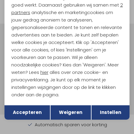
goed werkt. Daarnaast gebruiken wij samen met
2
filter
Marketing cookies
partners
analytische en marketingcookies om
jouw gedrag anoniem te analyseren,
gepersonaliseerde content te tonen en relevante
advertenties aan te bieden. Je kunt zelf bepalen
Meld je aan voor Kathmandu
welke cookies je accepteert. Klik op 'Accepteren'
Hoogtepunten
voor alle cookies, of kies 'Instellingen' om je
En spaar voor 5% korting op je nieuwe outdoorgear!
voorkeuren aan te passen. Wil je alleen
Als bonus ontvang je e-mails met leuke acties, events
noodzakelijke cookies? Kies dan 'Weigeren'. Meer
en nieuwe collecties!
weten? Lees
hier
alles over onze cookie- en
privacyverklaring. Je kunt op elk moment je
Aanmelden
instellingen wijzigingen door op de link te klikken
onder aan de pagina.
Hoe we met je data omgaan? Bekijk dit in onze
privacyverklaring.
Terug
Opslaan
Accepteren
Weigeren
Instellen
Automatisch sparen voor korting