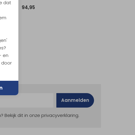
e dat
94,95
iem
gen'
es?
- en
n door
n
Aanmelden
ekijk dit in onze privacyverklaring.