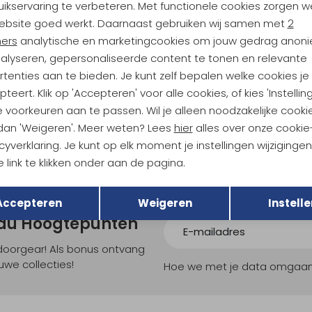
ikservaring te verbeteren. Met functionele cookies zorgen w
Analytische cookies
Marketing cookies
19,95
ebsite goed werkt. Daarnaast gebruiken wij samen met
2
ners
analytische en marketingcookies om jouw gedrag anon
nalyseren, gepersonaliseerde content te tonen en relevante
tenties aan te bieden. Je kunt zelf bepalen welke cookies je
teert. Klik op 'Accepteren' voor alle cookies, of kies 'Instellin
 voorkeuren aan te passen. Wil je alleen noodzakelijke cooki
 dan 'Weigeren'. Meer weten? Lees
hier
alles over onze cookie
cyverklaring. Je kunt op elk moment je instellingen wijziginge
 link te klikken onder aan de pagina.
Terug
Opslaan
Accepteren
Weigeren
Instelle
ndu Hoogtepunten
tdoorgear! Als bonus ontvang
uwe collecties!
Hoe we met je data omgaan? B