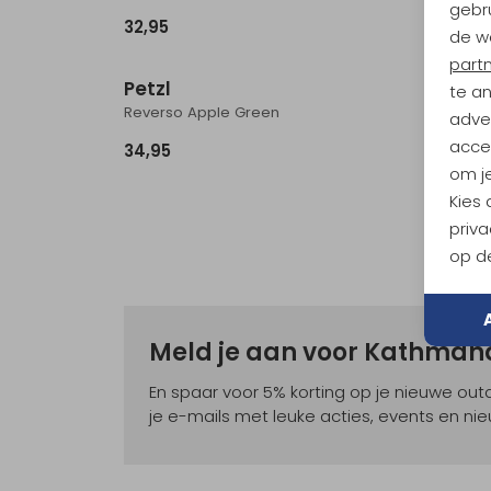
gebru
32,95
94,95
de w
part
Petzl
te a
Reverso Apple Green
adver
accep
34,95
om je
Kies
priva
op de
Meld je aan voor Kathma
En spaar voor 5% korting op je nieuwe ou
je e-mails met leuke acties, events en nie