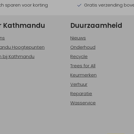
h sparen voor korting
Gratis verzending bov
r Kathmandu
Duurzaamheid
ns
Nieuws
andu Hoogtepunten
Onderhoud
 bij Kathmandu
Recycle
Trees for All
Keurmerken
Verhuur
Reparatie
Wasservice