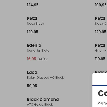
124,95
109,95
Petzl
Petzl
Neox Black
Neox O
129,95
129,95
Sale
Edelrid
Petzl
Nano Jul Slate
Grigri +
16,95
34,95
119,95
Lacd
Blac
Belay Glasses VC Black
Wiregat
59,95
19,95
C
Black Diamond
Petzl
Wij g
ATC Guide Black
Grigri 