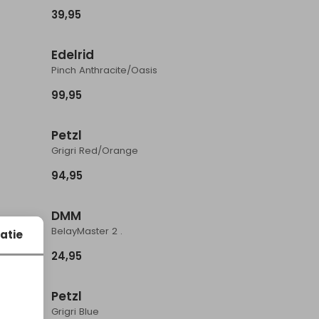
39,95
Edelrid
Pinch Anthracite/Oasis
99,95
Petzl
Grigri Red/Orange
94,95
Sale
DMM
BelayMaster 2 .
atie
24,95
Petzl
Grigri Blue