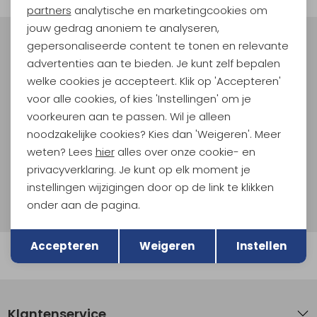
Marketing cookies
partners
analytische en marketingcookies om
jouw gedrag anoniem te analyseren,
gepersonaliseerde content te tonen en relevante
Meld je aan voor Kathmandu
advertenties aan te bieden. Je kunt zelf bepalen
Hoogtepunten
welke cookies je accepteert. Klik op 'Accepteren'
En spaar voor 5% korting op je nieuwe outdoorgear!
voor alle cookies, of kies 'Instellingen' om je
Als bonus ontvang je e-mails met leuke acties, events
voorkeuren aan te passen. Wil je alleen
en nieuwe collecties!
noodzakelijke cookies? Kies dan 'Weigeren'. Meer
weten? Lees
hier
alles over onze cookie- en
Aanmelden
privacyverklaring. Je kunt op elk moment je
instellingen wijzigingen door op de link te klikken
Hoe we met je data omgaan? Bekijk dit in onze
privacyverklaring.
onder aan de pagina.
Terug
Opslaan
Accepteren
Weigeren
Instellen
Automatisch sparen voor korting
Klantenservice