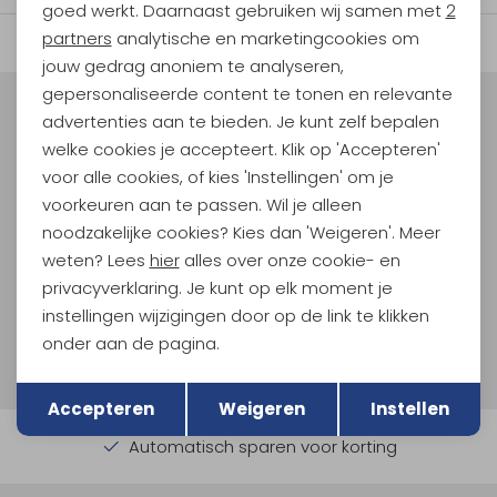
goed werkt. Daarnaast gebruiken wij samen met
2
Marketing cookies
partners
analytische en marketingcookies om
jouw gedrag anoniem te analyseren,
gepersonaliseerde content te tonen en relevante
advertenties aan te bieden. Je kunt zelf bepalen
Meld je aan voor Kathmandu
Hoogtepunten
welke cookies je accepteert. Klik op 'Accepteren'
voor alle cookies, of kies 'Instellingen' om je
En spaar voor 5% korting op je nieuwe outdoorgear!
Als bonus ontvang je e-mails met leuke acties, events
voorkeuren aan te passen. Wil je alleen
en nieuwe collecties!
noodzakelijke cookies? Kies dan 'Weigeren'. Meer
weten? Lees
hier
alles over onze cookie- en
Aanmelden
privacyverklaring. Je kunt op elk moment je
instellingen wijzigingen door op de link te klikken
Hoe we met je data omgaan? Bekijk dit in onze
onder aan de pagina.
privacyverklaring.
Terug
Opslaan
Accepteren
Weigeren
Instellen
Automatisch sparen voor korting