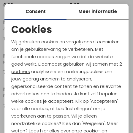
8,95
7,95
Consent
Meer informatie
Munkees
Munkees
Cookies
Aluminum Flashlight 1W AAA Black
Carabiner + Bottle Carrier .
Noodzakelijke cookies
14,95
5,95
Wij gebruiken cookies en vergelijkbare technieken
Personalisatie cookies
om je gebruikservaring te verbeteren. Met
Munkees
Munkees
functionele cookies zorgen we dat de website
Analytische cookies
Key carabiner LED opener .
Heart Carabiner .
goed werkt. Daarnaast gebruiken wij samen met
2
Marketing cookies
partners
analytische en marketingcookies om
7,95
6,95
jouw gedrag anoniem te analyseren,
gepersonaliseerde content te tonen en relevante
Munkees
advertenties aan te bieden. Je kunt zelf bepalen
Foldable Scissors .
welke cookies je accepteert. Klik op 'Accepteren'
7,95
voor alle cookies, of kies 'Instellingen' om je
voorkeuren aan te passen. Wil je alleen
noodzakelijke cookies? Kies dan 'Weigeren'. Meer
filter
weten? Lees
hier
alles over onze cookie- en