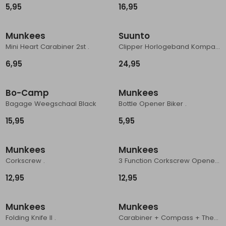
5,95
16,95
Schoenonderhoud
Bagagezakken en Tonnen
Wandelstokken en Gamaschen
Kampeermeubels
Pof, Pofzakken en Training
Wandelschoenen Heren
Skibroeken
Expeditie accessoires
Expeditie jassen
Fietsbroeken
Expeditie accessoires
Munkees
Suunto
Rugzak accessoires
Cadeaus en Diensten
Wassen
Klimtouw en Bandsling
Sokken
Fietsbroeken
Expeditie broeken
Mini Heart Carabiner 2st .
Clipper Horlogeband Kompas Black
Ijsklimmen en Stijgijzers
Drinksysteem
Expeditie broeken
6,95
24,95
Sneeuwwandelen
Wandelstokken en Gamaschen
Bo-Camp
Munkees
Zonnebrillen
Bagage Weegschaal Black
Bottle Opener Biker .
15,95
5,95
Munkees
Munkees
Corkscrew .
3 Function Corkscrew Opener .
12,95
12,95
Munkees
Munkees
Folding Knife II .
Carabiner + Compass + Thermometer .