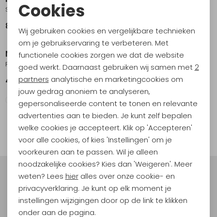
Cookies
Sportdop (voor classic flessen) Black
Beker RVS 30ml set van 4 Silver black
Noodzakelijke cookies
8,95
11,95
Wij gebruiken cookies en vergelijkbare technieken
Personalisatie cookies
om je gebruikservaring te verbeteren. Met
Nalgene
functionele cookies zorgen we dat de website
Analytische cookies
Replacement Cap 63 mm WM Bottle
goed werkt. Daarnaast gebruiken wij samen met
2
Marketing cookies
partners
analytische en marketingcookies om
4,95
jouw gedrag anoniem te analyseren,
gepersonaliseerde content te tonen en relevante
advertenties aan te bieden. Je kunt zelf bepalen
welke cookies je accepteert. Klik op 'Accepteren'
filter
voor alle cookies, of kies 'Instellingen' om je
voorkeuren aan te passen. Wil je alleen
noodzakelijke cookies? Kies dan 'Weigeren'. Meer
weten? Lees
hier
alles over onze cookie- en
Meld je aan voor Kathmandu
privacyverklaring. Je kunt op elk moment je
Hoogtepunten
instellingen wijzigingen door op de link te klikken
En spaar voor 5% korting op je nieuwe outdoorgear!
onder aan de pagina.
Als bonus ontvang je e-mails met leuke acties, events