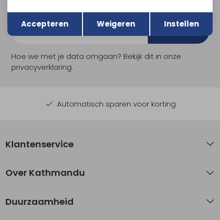
en nieuwe collecties!
Terug
Opslaan
Accepteren
Weigeren
Instellen
Aanmelden
Hoe we met je data omgaan? Bekijk dit in onze
privacyverklaring.
Automatisch sparen voor korting
Klantenservice
Over Kathmandu
Duurzaamheid