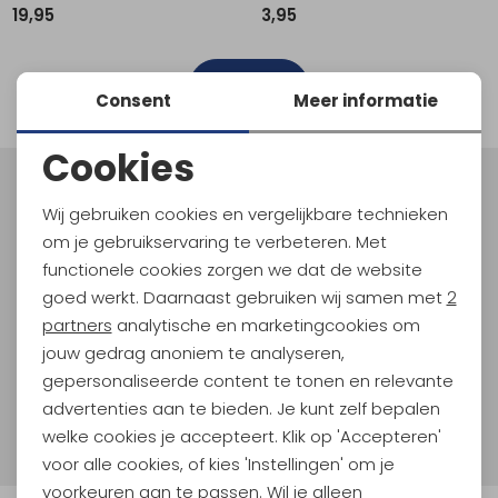
19,95
3,95
Schoenonderhoud
Bagagezakken en Tonnen
Wandelstokken en Gamaschen
Kampeermeubels
Pof, Pofzakken en Training
Wandelschoenen Heren
Skibroeken
Expeditie accessoires
Expeditie jassen
Fietsbroeken
Expeditie accessoires
Rugzak accessoires
Cadeaus en Diensten
Wassen
Klimtouw en Bandsling
Sokken
Fietsbroeken
Expeditie broeken
filter
Consent
Meer informatie
Ijsklimmen en Stijgijzers
Drinksysteem
Expeditie broeken
Cookies
Sneeuwwandelen
Wandelstokken en Gamaschen
Noodzakelijke cookies
Meld je aan voor Kathmandu
Wij gebruiken cookies en vergelijkbare technieken
Hoogtepunten
Zonnebrillen
Personalisatie cookies
om je gebruikservaring te verbeteren. Met
En spaar voor 5% korting op je nieuwe outdoorgear!
functionele cookies zorgen we dat de website
Analytische cookies
Als bonus ontvang je e-mails met leuke acties, events
goed werkt. Daarnaast gebruiken wij samen met
2
en nieuwe collecties!
Marketing cookies
partners
analytische en marketingcookies om
jouw gedrag anoniem te analyseren,
Aanmelden
gepersonaliseerde content te tonen en relevante
advertenties aan te bieden. Je kunt zelf bepalen
Hoe we met je data omgaan? Bekijk dit in onze
welke cookies je accepteert. Klik op 'Accepteren'
privacyverklaring.
voor alle cookies, of kies 'Instellingen' om je
voorkeuren aan te passen. Wil je alleen