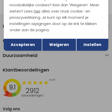
noodzakelijke cookies? Kies dan 'Weigeren'. Meer
Automatisch sparen voor korting
weten? Lees
hier
alles over onze cookie- en
privacyverklaring. Je kunt op elk moment je
instellingen wijzigingen door op de link te klikken
Klantenservice
onder aan de pagina.
Terug
Opslaan
Over Kathmandu
Accepteren
Weigeren
Instellen
Duurzaamheid
Klantbeoordelingen
9.1
2912
beoordelingen
Volg ons