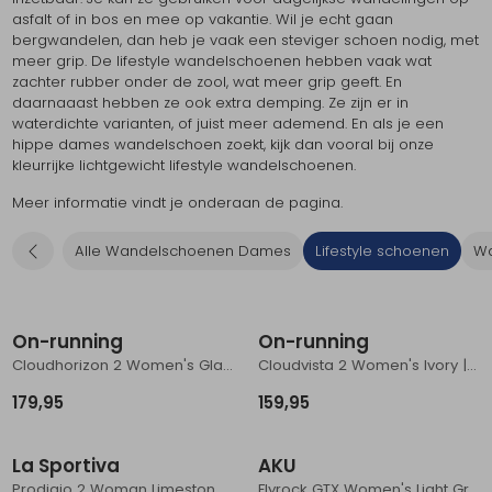
asfalt of in bos en mee op vakantie. Wil je echt gaan
Schoenonderhoud
Bagagezakken en Tonnen
Wandelstokken en Gamaschen
Kampeermeubels
Pof, Pofzakken en Training
Wandelschoenen Heren
Skibroeken
Expeditie accessoires
Expeditie jassen
Fietsbroeken
Expeditie accessoires
bergwandelen, dan heb je vaak een steviger schoen nodig, met
meer grip. De lifestyle wandelschoenen hebben vaak wat
Rugzak accessoires
Cadeaus en Diensten
Wassen
Klimtouw en Bandsling
Sokken
Fietsbroeken
Expeditie broeken
zachter rubber onder de zool, wat meer grip geeft. En
daarnaaast hebben ze ook extra demping. Ze zijn er in
waterdichte varianten, of juist meer ademend. En als je een
Ijsklimmen en Stijgijzers
Drinksysteem
Expeditie broeken
hippe dames wandelschoen zoekt, kijk dan vooral bij onze
kleurrijke lichtgewicht lifestyle wandelschoenen.
Sneeuwwandelen
Wandelstokken en Gamaschen
Meer informatie vindt je onderaan de pagina.
Zonnebrillen
Alle Wandelschoenen Dames
Lifestyle schoenen
Wa
Nieuw
On-running
On-running
Cloudhorizon 2 Women's Glacier | Pearl
Cloudvista 2 Women's Ivory | Seedling
179,95
159,95
La Sportiva
AKU
Prodigio 2 Woman Limestone/Azalea
Flyrock GTX Women's Light Grey/Violet