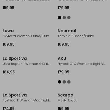
159,95
179,95
Lowa
Nnormal
Skyterra Women's Lilac/Plum
Tomir 2.0 Green/White
169,95
169,95
La Sportiva
AKU
Ultra Raptor II Woman GTX Red Plum/Carbon
Flyrock GTX Women's Light Violet/Aqua Green
184,95
179,95
La Sportiva
Scarpa
Bushido III Woman Moonlight/Zest
Mojito black
174,95
159,95