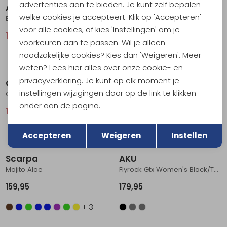
advertenties aan te bieden. Je kunt zelf bepalen
AKU
Scarpa
welke cookies je accepteert. Klik op 'Accepteren'
Bellamont 3 V-Light Gtx Earth Brown/Lime
Mojito Petrol
voor alle cookies, of kies 'Instellingen' om je
104,95
209,95
159,95
voorkeuren aan te passen. Wil je alleen
noodzakelijke cookies? Kies dan 'Weigeren'. Meer
+ 3
Sale
weten? Lees
hier
alles over onze cookie- en
privacyverklaring. Je kunt op elk moment je
On-running
Scarpa
instellingen wijzigingen door op de link te klikken
Cloudhorizon Women's Safari | Ice
Mojito Almond
onder aan de pagina.
143,95
179,95
159,95
Terug
Opslaan
+ 3
Accepteren
Weigeren
Instellen
Scarpa
AKU
Mojito Aloe
Flyrock Gtx Women's Black/Turquoise
159,95
179,95
+ 3
Sale