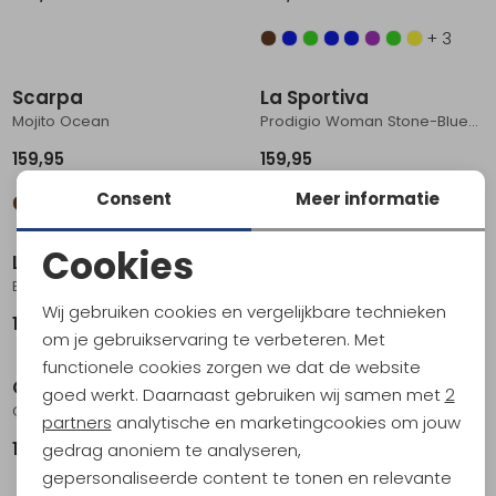
+ 3
Scarpa
La Sportiva
Mojito Ocean
Prodigio Woman Stone-Blue/Moonlight
159,95
159,95
Consent
Meer informatie
+ 3
Cookies
La Sportiva
On-running
Noodzakelijke cookies
Bushido III Woman GTX Stone-Blue/Moonlight
Cloud 6 Women's Chambray | White
Wij gebruiken cookies en vergelijkbare technieken
189,95
159,95
Personalisatie cookies
om je gebruikservaring te verbeteren. Met
functionele cookies zorgen we dat de website
Analytische cookies
On-running
On-running
goed werkt. Daarnaast gebruiken wij samen met
2
Cloud 6 Women's Black | Black
Cloud 6 Women's Black | White
Marketing cookies
partners
analytische en marketingcookies om jouw
159,95
159,95
gedrag anoniem te analyseren,
Sale
gepersonaliseerde content te tonen en relevante