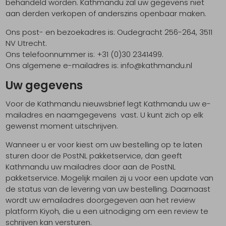
behandeld worden. Kathmandu zal uw gegevens niet
aan derden verkopen of anderszins openbaar maken.
Schoenonderhoud
Bagagezakken en Tonnen
Wandelstokken en Gamaschen
Kampeermeubels
Pof, Pofzakken en Training
Wandelschoenen Heren
Skibroeken
Expeditie accessoires
Expeditie jassen
Fietsbroeken
Expeditie accessoires
Ons post- en bezoekadres is: Oudegracht 256-264, 3511
Rugzak accessoires
Cadeaus en Diensten
Wassen
Klimtouw en Bandsling
Sokken
Fietsbroeken
Expeditie broeken
NV Utrecht.
Ons telefoonnummer is: +31 (0)30 2341499.
Ijsklimmen en Stijgijzers
Drinksysteem
Expeditie broeken
Ons algemene e-mailadres is: info@kathmandu.nl
Sneeuwwandelen
Wandelstokken en Gamaschen
Uw gegevens
Zonnebrillen
Voor de Kathmandu nieuwsbrief legt Kathmandu uw e-
mailadres en naamgegevens vast. U kunt zich op elk
gewenst moment uitschrijven.
Wanneer u er voor kiest om uw bestelling op te laten
sturen door de PostNL pakketservice, dan geeft
Kathmandu uw mailadres door aan de PostNL
pakketservice. Mogelijk mailen zij u voor een update van
de status van de levering van uw bestelling. Daarnaast
wordt uw emailadres doorgegeven aan het review
platform Kiyoh, die u een uitnodiging om een review te
schrijven kan versturen.