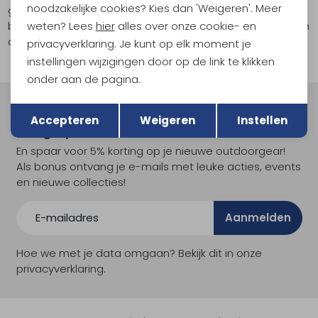
noodzakelijke cookies? Kies dan 'Weigeren'. Meer
gegevens in op te slaan. Wij gebruiken een
weten? Lees
hier
alles over onze cookie- en
beveiligingsniveau dat passend is bij de gevoeligheid van
de gegevens.
privacyverklaring. Je kunt op elk moment je
instellingen wijzigingen door op de link te klikken
onder aan de pagina.
Terug
Opslaan
Meld je aan voor Kathmandu
Accepteren
Weigeren
Instellen
Hoogtepunten
En spaar voor 5% korting op je nieuwe outdoorgear!
Als bonus ontvang je e-mails met leuke acties, events
en nieuwe collecties!
Aanmelden
Hoe we met je data omgaan? Bekijk dit in onze
privacyverklaring.