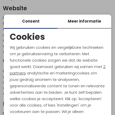
Website
Kathmandu legt uw IP-adres vast, dit uitsluitend om
Consent
Meer informatie
bezoekersstatistieken te genereren. Ook maken we op
de website gebruik van cookies. In de cookies worden
Cookies
gegevens bijgehouden om het bezoek aan de website
af te handelen. Deze verlopen na uw bezoek. U kunt
Noodzakelijke cookies
eventueel in uw browser instellen dat u geen cookies
Wij gebruiken cookies en vergelijkbare technieken
Personalisatie cookies
accepteert.
om je gebruikservaring te verbeteren. Met
functionele cookies zorgen we dat de website
Weblinks
Analytische cookies
goed werkt. Daarnaast gebruiken wij samen met
2
Op onze website kunt u weblinks tegenkomen naar
Marketing cookies
partners
analytische en marketingcookies om
websites van derden. Kathmandu heeft geen invloed op
jouw gedrag anoniem te analyseren,
de inhoud van websites van derden en kan geen
gepersonaliseerde content te tonen en relevante
verantwoordelijkheid nemen voor eventuele gevolgen
advertenties aan te bieden. Je kunt zelf bepalen
voor het gebruik van deze websites.
welke cookies je accepteert. Klik op 'Accepteren'
Beveiliging
voor alle cookies, of kies 'Instellingen' om je
voorkeuren aan te passen. Wil je alleen
Kathmandu gebruikt een beveiligde database om uw