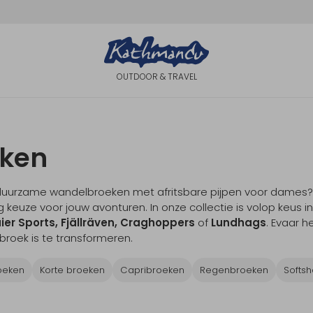
OUTDOOR & TRAVEL
eken
urzame wandelbroeken met afritsbare pijpen voor dames? Bij
keuze voor jouw avonturen. In onze collectie is volop keus in
ier Sports, Fjällräven, Craghoppers
of
Lundhags
. Evaar 
roek is te transformeren.
oeken
Korte broeken
Capribroeken
Regenbroeken
Softsh