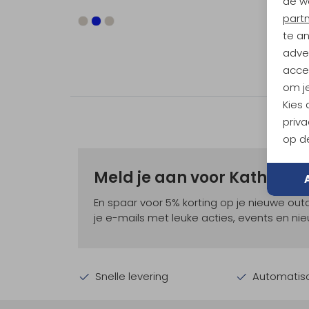
de w
part
te a
adver
accep
om je
Kies
priva
op de
Meld je aan voor Kathma
En spaar voor 5% korting op je nieuwe ou
je e-mails met leuke acties, events en nie
Snelle levering
Automatisc