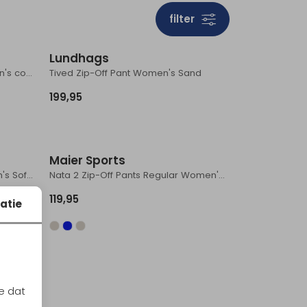
filter
Lundhags
Nata 2 Zip-Off Pant Short Women's coriander
Tived Zip-Off Pant Women's Sand
199,95
Maier Sports
NosiLife Pro Conv III Long Women's SoftMushroom
Nata 2 Zip-Off Pants Regular Women's Night Sky
119,95
atie
e dat