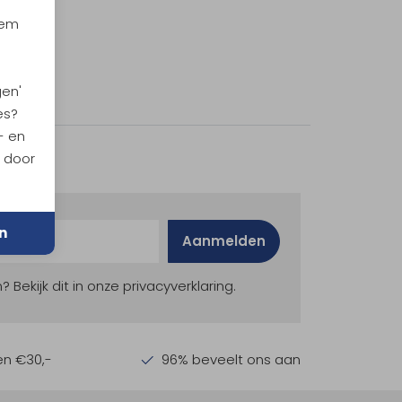
iem
gen'
es?
- en
n door
n
Aanmelden
ekijk dit in onze privacyverklaring.
en €30,-
96% beveelt ons aan