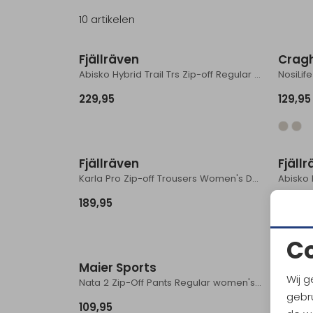
10 artikelen
Fjällräven
Crag
Abisko Hybrid Trail Trs Zip-off Regular Women's Suede Brown
229,95
129,95
Fjällräven
Fjäll
Karla Pro Zip-off Trousers Women's Dark Navy
189,95
199,95
C
Maier Sports
Maier
Wij g
Nata 2 Zip-Off Pants Regular women's Coriander
gebru
109,95
119,95