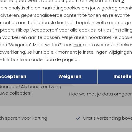
ebsite goed werkt. Daarnaast gebruiken wij samen met
2
ners
analytische en marketingcookies om jouw gedrag anon
nalyseren, gepersonaliseerde content te tonen en relevante
tenties aan te bieden. Je kunt zelf bepalen welke cookies je
teert. Klik op 'Accepteren' voor alle cookies, of kies 'Instellin
 voorkeuren aan te passen. Wil je alleen noodzakelijke cooki
 dan 'Weigeren'. Meer weten? Lees
hier
alles over onze cookie
cyverklaring. Je kunt op elk moment je instellingen wijziginge
 link te klikken onder aan de pagina.
Terug
Opslaan
ndu Hoogtepunten
Accepteren
Weigeren
Instelle
tdoorgear! Als bonus ontvang
uwe collecties!
Hoe we met je data omgaan? B
h sparen voor korting
Gratis verzending bov