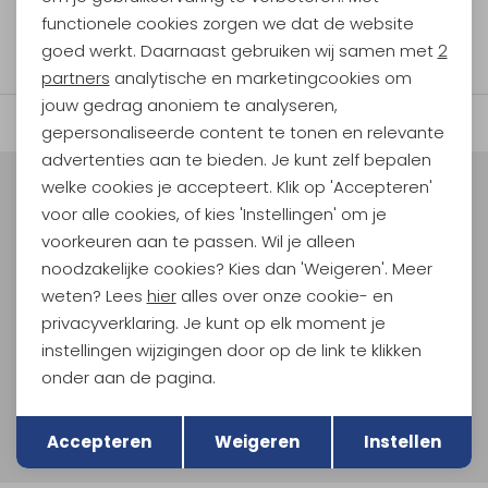
1
functionele cookies zorgen we dat de website
Analytische cookies
filter
goed werkt. Daarnaast gebruiken wij samen met
2
Marketing cookies
partners
analytische en marketingcookies om
jouw gedrag anoniem te analyseren,
gepersonaliseerde content te tonen en relevante
advertenties aan te bieden. Je kunt zelf bepalen
welke cookies je accepteert. Klik op 'Accepteren'
Meld je aan voor Kathmandu
voor alle cookies, of kies 'Instellingen' om je
Hoogtepunten
voorkeuren aan te passen. Wil je alleen
En spaar voor 5% korting op je nieuwe outdoorgear!
noodzakelijke cookies? Kies dan 'Weigeren'. Meer
Als bonus ontvang je e-mails met leuke acties, events
weten? Lees
hier
alles over onze cookie- en
en nieuwe collecties!
privacyverklaring. Je kunt op elk moment je
instellingen wijzigingen door op de link te klikken
Aanmelden
onder aan de pagina.
Terug
Hoe we met je data omgaan? Bekijk dit in onze
Opslaan
privacyverklaring.
Accepteren
Weigeren
Instellen