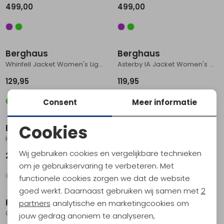
499,00
499,00
Nieuw
Nieuw
Berghaus
Berghaus
Whinfell Jacket Women's Light Green
Asterby IA Jacket Women's Alpine Haze/Calluna
129,95
119,95
Consent
Meer informatie
Nieuw
Nieuw
Cookies
Berghaus
Berghaus
Hillwalker 2.0 IA Jacket Women's Hale Navy
Whinfell Jacket Women's Light Gry
Noodzakelijke cookies
Wij gebruiken cookies en vergelijkbare technieken
259,95
129,95
Personalisatie cookies
om je gebruikservaring te verbeteren. Met
functionele cookies zorgen we dat de website
Analytische cookies
Nieuw
Sale
goed werkt. Daarnaast gebruiken wij samen met
2
RAB
Royal Robbins
Marketing cookies
partners
analytische en marketingcookies om
Cirrus Flex Hoody Women's Plum/Mulberry
Oasis S/S Women's Undyed
jouw gedrag anoniem te analyseren,