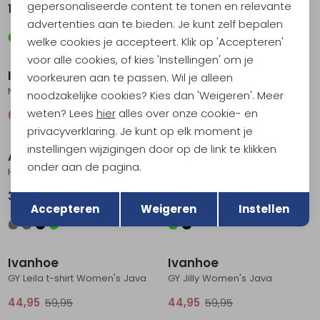
gepersonaliseerde content te tonen en relevante
179,95
74,95
99,95
advertenties aan te bieden. Je kunt zelf bepalen
welke cookies je accepteert. Klik op 'Accepteren'
Sale
voor alle cookies, of kies 'Instellingen' om je
Icebreaker
Marmot
voorkeuren aan te passen. Wil je alleen
Mer 150 Tech Lite SS Relax T Mtn Shift Women's Pink Quartz
PreCip Evo Pro Jacket Women's NIGHTFALL NAVY
noodzakelijke cookies? Kies dan 'Weigeren'. Meer
weten? Lees
hier
alles over onze cookie- en
63,95
85,95
179,95
privacyverklaring. Je kunt op elk moment je
instellingen wijzigingen door op de link te klikken
Arcade
Craft
onder aan de pagina.
Hardware Slim Sage
Collective Padded Sportbra Women's Black
Terug
Opslaan
39,95
39,95
Accepteren
Weigeren
Instellen
Sale
Sale
Ivanhoe
Ivanhoe
GY Leila t-shirt Women's Java
GY Jilly Women's Java
44,95
59,95
44,95
59,95