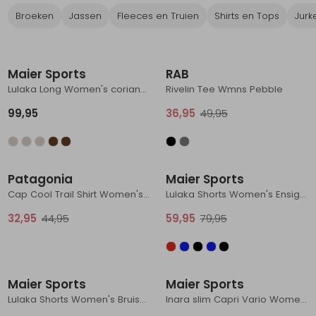
Broeken
Jassen
Fleeces en Truien
Shirts en Tops
Jurk
Schoenonderhoud
Bagagezakken en Tonnen
Wandelstokken en Gamaschen
Kampeermeubels
Pof, Pofzakken en Training
Wandelschoenen Heren
Skibroeken
Expeditie accessoires
Expeditie jassen
Fietsbroeken
Expeditie accessoires
Nieuw
Sale
Rugzak accessoires
Cadeaus en Diensten
Wassen
Klimtouw en Bandsling
Sokken
Fietsbroeken
Expeditie broeken
Maier Sports
RAB
Ijsklimmen en Stijgijzers
Drinksysteem
Expeditie broeken
Lulaka Long Women's coriander
Rivelin Tee Wmns Pebble
Sneeuwwandelen
Wandelstokken en Gamaschen
99,95
36,95
49,95
Zonnebrillen
Sale
Sale
Patagonia
Maier Sports
Cap Cool Trail Shirt Women's Ink Black
Lulaka Shorts Women's Ensign Blue
32,95
44,95
59,95
79,95
Sale
Nieuw
Maier Sports
Maier Sports
Lulaka Shorts Women's Bruised Boysenb/Black
Inara slim Capri Vario Women's Ensign Blue