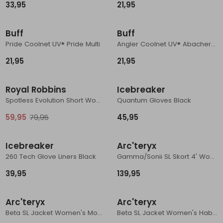
33,95
21,95
Nieuw
Nieuw
Buff
Buff
Pride Coolnet UV® Pride Multi
Angler Coolnet UV® Abacher Trout Multi
21,95
21,95
Sale
Nieuw
Royal Robbins
Icebreaker
Spotless Evolution Short Women's Jet Black
Quantum Gloves Black
59,95
79,95
45,95
Nieuw
Nieuw
Icebreaker
Arc'teryx
260 Tech Glove Liners Black
Gamma/Sonii SL Skort 4' Women's Black
39,95
139,95
Nieuw
Nieuw
Arc'teryx
Arc'teryx
Beta SL Jacket Women's Moondrop
Beta SL Jacket Women's Habitat