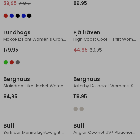
59,95
79,95
89,95
Nieuw
Sale
Lundhags
Fjällräven
Makke Lt Pant Women's Granite/Charcoal
High Coast Cool T-shirt Women's Dark Grey
179,95
44,95
59,95
Nieuw
Nieuw
Berghaus
Berghaus
Staindrop Hike Jacket Women's Dark Blue
Asterby IA Jacket Women's Stone/Taupe
84,95
119,95
Nieuw
Nieuw
Buff
Buff
Surfrider Merino Lightweight Digital Prints Luvi Glory Blue
Angler Coolnet UV® Abacher Rainbow Multi