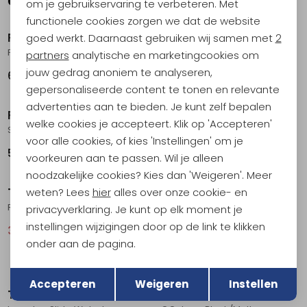
om je gebruikservaring te verbeteren. Met
functionele cookies zorgen we dat de website
Analytische cookies
Reef
Reef
goed werkt. Daarnaast gebruiken wij samen met
2
Fanning Black/Silver
Fanning Brown/Gum
Marketing cookies
partners
analytische en marketingcookies om
jouw gedrag anoniem te analyseren,
69,95
69,95
gepersonaliseerde content te tonen en relevante
advertenties aan te bieden. Je kunt zelf bepalen
Reef
Reef
welke cookies je accepteert. Klik op 'Accepteren'
Santa Ana Black
Santa Ana Brown
voor alle cookies, of kies 'Instellingen' om je
59,95
59,95
voorkeuren aan te passen. Wil je alleen
Sale
noodzakelijke cookies? Kies dan 'Weigeren'. Meer
Teva
OOfos
weten? Lees
hier
alles over onze cookie- en
Revive 95 Slide Black
OOriginal Navy
privacyverklaring. Je kunt op elk moment je
instellingen wijzigingen door op de link te klikken
34,95
70,00
59,95
onder aan de pagina.
Terug
Sale
Sale
Opslaan
Accepteren
Weigeren
Instellen
Teva
OOfos