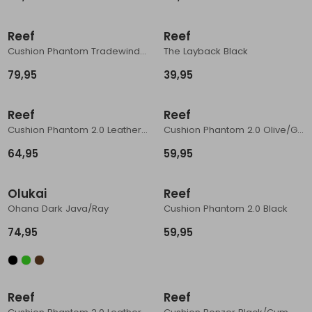
Nieuw
Nieuw
Schoenonderhoud
Bagagezakken en Tonnen
Wandelstokken en Gamaschen
Kampeermeubels
Pof, Pofzakken en Training
Wandelschoenen Heren
Skibroeken
Expeditie accessoires
Expeditie jassen
Fietsbroeken
Expeditie accessoires
Reef
Reef
Rugzak accessoires
Cadeaus en Diensten
Wassen
Klimtouw en Bandsling
Sokken
Fietsbroeken
Expeditie broeken
Cushion Phantom Tradewind Black
The Layback Black
79,95
39,95
Ijsklimmen en Stijgijzers
Drinksysteem
Expeditie broeken
Sneeuwwandelen
Wandelstokken en Gamaschen
Reef
Reef
Cushion Phantom 2.0 Leather Black/Coffee
Cushion Phantom 2.0 Olive/Gum
Zonnebrillen
64,95
59,95
Olukai
Reef
Ohana Dark Java/Ray
Cushion Phantom 2.0 Black
74,95
59,95
Sale
Reef
Reef