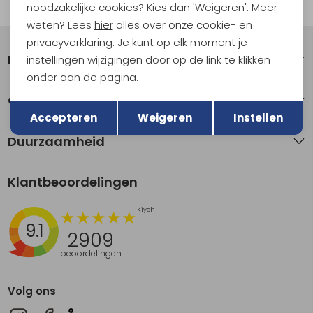
Automatisch sparen voor korting
noodzakelijke cookies? Kies dan 'Weigeren'. Meer
weten? Lees
hier
alles over onze cookie- en
privacyverklaring. Je kunt op elk moment je
Klantenservice
instellingen wijzigingen door op de link te klikken
onder aan de pagina.
Terug
Over Kathmandu
Opslaan
Accepteren
Weigeren
Instellen
Duurzaamheid
Klantbeoordelingen
9.1
2909
beoordelingen
Volg ons