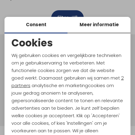
Schoenonderhoud
Bagagezakken en Tonnen
Wandelstokken en Gamaschen
Kampeermeubels
Pof, Pofzakken en Training
Wandelschoenen Heren
Skibroeken
Expeditie accessoires
Expeditie jassen
Fietsbroeken
Expeditie accessoires
filter
Rugzak accessoires
Cadeaus en Diensten
Wassen
Klimtouw en Bandsling
Sokken
Fietsbroeken
Expeditie broeken
Consent
Meer informatie
Ijsklimmen en Stijgijzers
Drinksysteem
Expeditie broeken
Cookies
Noodzakelijke cookies
Sneeuwwandelen
Wandelstokken en Gamaschen
Meld je aan voor Kathmandu
Hoogtepunten
Wij gebruiken cookies en vergelijkbare technieken
Personalisatie cookies
Zonnebrillen
om je gebruikservaring te verbeteren. Met
En spaar voor 5% korting op je nieuwe outdoorgear!
Als bonus ontvang je e-mails met leuke acties, events
functionele cookies zorgen we dat de website
Analytische cookies
en nieuwe collecties!
goed werkt. Daarnaast gebruiken wij samen met
2
Marketing cookies
partners
analytische en marketingcookies om
Aanmelden
jouw gedrag anoniem te analyseren,
gepersonaliseerde content te tonen en relevante
Hoe we met je data omgaan? Bekijk dit in onze
advertenties aan te bieden. Je kunt zelf bepalen
privacyverklaring.
welke cookies je accepteert. Klik op 'Accepteren'
voor alle cookies, of kies 'Instellingen' om je
voorkeuren aan te passen. Wil je alleen