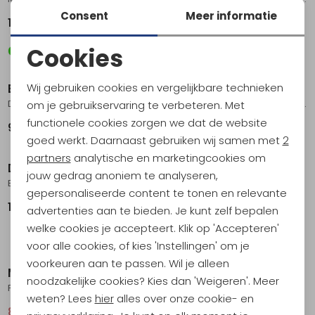
Consent
Meer informatie
179,95
59,95
Cookies
Noodzakelijke cookies
Wij gebruiken cookies en vergelijkbare technieken
Black Diamond
Black Diamond
Personalisatie cookies
Dirtbag Pants Women's Dark Moss
Notion SP Pants Women's Moonstone
om je gebruikservaring te verbeteren. Met
functionele cookies zorgen we dat de website
Analytische cookies
94,95
89,95
goed werkt. Daarnaast gebruiken wij samen met
2
Marketing cookies
partners
analytische en marketingcookies om
Devold
Lundhags
jouw gedrag anoniem te analyseren,
Everyday Pants Women's Fog
Makke Lt pant Women's Forest Green
gepersonaliseerde content te tonen en relevante
139,95
179,95
advertenties aan te bieden. Je kunt zelf bepalen
welke cookies je accepteert. Klik op 'Accepteren'
Sale
voor alle cookies, of kies 'Instellingen' om je
voorkeuren aan te passen. Wil je alleen
Maier Sports
Maier Sports
noodzakelijke cookies? Kies dan 'Weigeren'. Meer
Fortunit XR Women's Province Blue
Lulaka 7/8 Women's Nightsky
weten? Lees
hier
alles over onze cookie- en
81,95
109,95
95,95