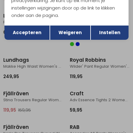
privacyverklaring. Je kunt op elk moment je
Sale
instellingen wijzigingen door op de link te klikken
onder aan de pagina.
La Sportiva
Craft
Roots Shorts Women's Onyx/Chalk
Collective 7/8 Tights Women's LEAF
Terug
Opslaan
64,95
34,95
69,95
Accepteren
Weigeren
Instellen
Lundhags
Royal Robbins
Makke High Waist Women's Black
Wilder' Pant Regular Women's Everglade
249,95
119,95
Sale
Fjällräven
Craft
Stina Trousers Regular Women's Black
Adv Essence Tights 2 Women's Black
119,95
159,95
59,95
Fjällräven
RAB