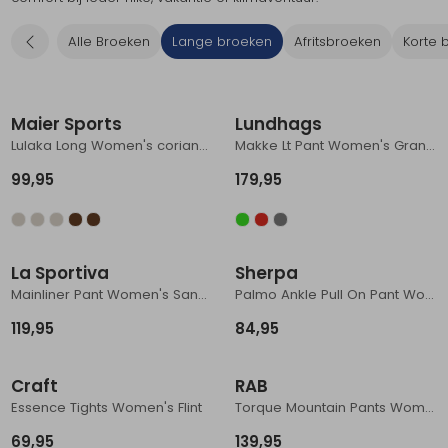
Schoenonderhoud
Bagagezakken en Tonnen
Wandelstokken en Gamaschen
Kampeermeubels
Pof, Pofzakken en Training
Wandelschoenen Heren
Skibroeken
Expeditie accessoires
Expeditie jassen
Fietsbroeken
Expeditie accessoires
Alle Broeken
Lange broeken
Afritsbroeken
Korte 
Rugzak accessoires
Cadeaus en Diensten
Wassen
Klimtouw en Bandsling
Sokken
Fietsbroeken
Expeditie broeken
Nieuw
Nieuw
Ijsklimmen en Stijgijzers
Drinksysteem
Expeditie broeken
Maier Sports
Lundhags
Lulaka Long Women's coriander
Makke Lt Pant Women's Granite/Charcoal
Sneeuwwandelen
Wandelstokken en Gamaschen
99,95
179,95
Zonnebrillen
La Sportiva
Sherpa
Mainliner Pant Women's Sandstone
Palmo Ankle Pull On Pant Women's Stormy Stripe
119,95
84,95
Craft
RAB
Essence Tights Women's Flint
Torque Mountain Pants Women's Tempest Blue/Deep Ink
69,95
139,95