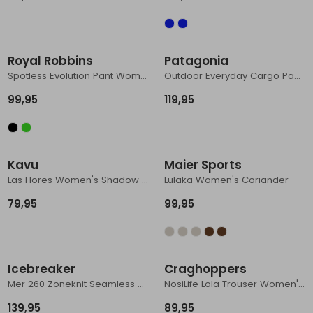
Royal Robbins
Patagonia
Spotless Evolution Pant Women's Everglade
Outdoor Everyday Cargo Pants Women's Weathered Stone
99,95
119,95
Kavu
Maier Sports
Las Flores Women's Shadow Palm
Lulaka Women's Coriander
79,95
99,95
Icebreaker
Craghoppers
Mer 260 Zoneknit Seamless 25 Tights Women's Porcini
NosiLife Lola Trouser Women's Anthracite
139,95
89,95