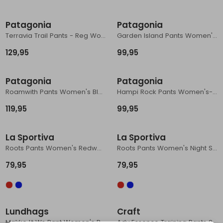
Patagonia
Patagonia
Terravia Trail Pants - Reg Women's Smolder Blue
Garden Island Pants Women's Whole Weave: Blue Sage
129,95
99,95
Patagonia
Patagonia
Roamwith Pants Women's Black
Hampi Rock Pants Women's- Reg Faded Magenta
119,95
99,95
La Sportiva
La Sportiva
Roots Pants Women's Redwood/Rosebay
Roots Pants Women's Night Sky/Chalk
79,95
79,95
Lundhags
Craft
Makke Lt Ws Pant Women's Rosewood/Burgundy
Adv Essence Training Pants 2 Women's Black