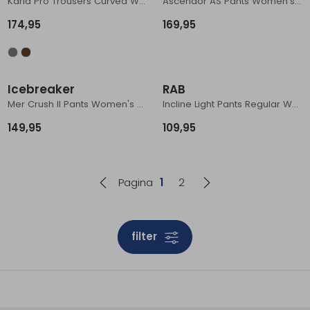
Karla Pro Trousers Curved Women's Dark grey
Ascendor AS Pants Women's Ebony (Eucalyptus)
174,95
169,95
Icebreaker
RAB
Mer Crush II Pants Women's Black
Incline Light Pants Regular Women's Orion Blue
149,95
109,95
Pagina
1
2
filter