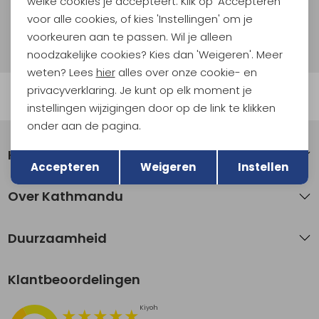
welke cookies je accepteert. Klik op 'Accepteren'
voor alle cookies, of kies 'Instellingen' om je
Hoe we met je data omgaan? Bekijk dit in onze
voorkeuren aan te passen. Wil je alleen
privacyverklaring.
noodzakelijke cookies? Kies dan 'Weigeren'. Meer
weten? Lees
hier
alles over onze cookie- en
privacyverklaring. Je kunt op elk moment je
Automatisch sparen voor korting
instellingen wijzigingen door op de link te klikken
onder aan de pagina.
Terug
Opslaan
Klantenservice
Accepteren
Weigeren
Instellen
Over Kathmandu
Duurzaamheid
Klantbeoordelingen