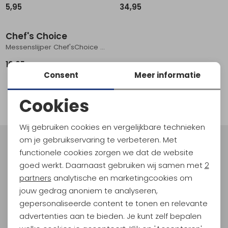
5,95
34,95
Schoenonderhoud
Bagagezakken en Tonnen
Wandelstokken en Gamaschen
Kampeermeubels
Pof, Pofzakken en Training
Wandelschoenen Heren
Skibroeken
Expeditie accessoires
Expeditie jassen
Fietsbroeken
Expeditie accessoires
Chef's Choice
Rugzak accessoires
Cadeaus en Diensten
Wassen
Klimtouw en Bandsling
Sokken
Fietsbroeken
Expeditie broeken
Messenslijper Chef'sChoice Grijs/Zwart
Ijsklimmen en Stijgijzers
Drinksysteem
Expeditie broeken
16,95
Consent
Meer informatie
Sneeuwwandelen
Wandelstokken en Gamaschen
filter
Cookies
Zonnebrillen
Noodzakelijke cookies
Wij gebruiken cookies en vergelijkbare technieken
Personalisatie cookies
om je gebruikservaring te verbeteren. Met
Meld je aan voor Kathmandu
functionele cookies zorgen we dat de website
Analytische cookies
Hoogtepunten
goed werkt. Daarnaast gebruiken wij samen met
2
En spaar voor 5% korting op je nieuwe outdoorgear!
Marketing cookies
partners
analytische en marketingcookies om
Als bonus ontvang je e-mails met leuke acties, events
jouw gedrag anoniem te analyseren,
en nieuwe collecties!
gepersonaliseerde content te tonen en relevante
advertenties aan te bieden. Je kunt zelf bepalen
Aanmelden