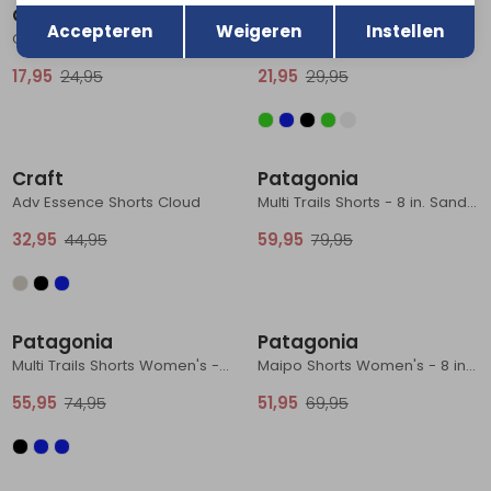
Terug
Opslaan
Craft
Craft
Accepteren
Weigeren
Instellen
Core Essence SS Tee 2 Ink Blue
Adv Essence SS Tee 2 White
17,95
24,95
21,95
29,95
Sale
Sale
Craft
Patagonia
Adv Essence Shorts Cloud
Multi Trails Shorts - 8 in. Sand Waves: Caper Green
32,95
44,95
59,95
79,95
Sale
Sale
Patagonia
Patagonia
Multi Trails Shorts Women's - 5 1/2 in. Moon Tripper: Blue Sage
Maipo Shorts Women's - 8 in. Kaleido: Black
55,95
74,95
51,95
69,95
Sale
Sale