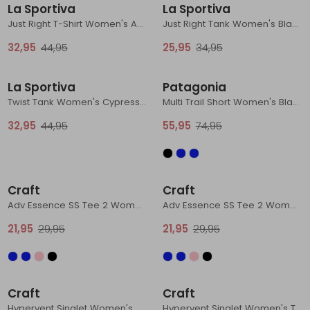
La Sportiva
La Sportiva
Schoenonderhoud
Bagagezakken en Tonnen
Wandelstokken en Gamaschen
Kampeermeubels
Pof, Pofzakken en Training
Wandelschoenen Heren
Skibroeken
Expeditie accessoires
Expeditie jassen
Fietsbroeken
Expeditie accessoires
Just Right T-Shirt Women's Azalea/Redwood
Just Right Tank Women's Black/Onyx
32,95
44,95
25,95
34,95
Rugzak accessoires
Cadeaus en Diensten
Wassen
Klimtouw en Bandsling
Sokken
Fietsbroeken
Expeditie broeken
Sale
Sale
Ijsklimmen en Stijgijzers
Drinksysteem
Expeditie broeken
La Sportiva
Patagonia
Twist Tank Women's Cypress/Night Sky
Multi Trail Short Women's Black
Sneeuwwandelen
Wandelstokken en Gamaschen
32,95
44,95
55,95
74,95
Zonnebrillen
Sale
Sale
Craft
Craft
Adv Essence SS Tee 2 Women's Glacial
Adv Essence SS Tee 2 Women's Flint
21,95
29,95
21,95
29,95
Sale
Sale
Craft
Craft
Hypervent Singlet Women's Black
Hypervent Singlet Women's Tofu