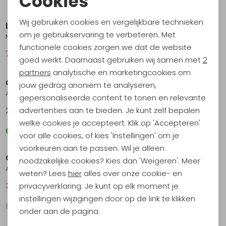
Cookies
Sale
Sale
Noodzakelijke cookies
Wij gebruiken cookies en vergelijkbare technieken
La Sportiva
La Sportiva
Personalisatie cookies
om je gebruikservaring te verbeteren. Met
Move Tech Shirt Night Sky/Chalk
Mainliner Short Espresso
functionele cookies zorgen we dat de website
Analytische cookies
70,95
94,95
66,95
89,95
goed werkt. Daarnaast gebruiken wij samen met
2
Sale
Sale
Marketing cookies
partners
analytische en marketingcookies om
Craft
Craft
jouw gedrag anoniem te analyseren,
Adv Essence LS Tee 2 Cloud
Hypervent Sleeveless Zest
gepersonaliseerde content te tonen en relevante
advertenties aan te bieden. Je kunt zelf bepalen
25,95
34,95
29,95
39,95
welke cookies je accepteert. Klik op 'Accepteren'
voor alle cookies, of kies 'Instellingen' om je
Sale
Sale
voorkeuren aan te passen. Wil je alleen
Craft
Craft
noodzakelijke cookies? Kies dan 'Weigeren'. Meer
Adv Essence Shorts Black
Race Day SS Tee Zest
weten? Lees
hier
alles over onze cookie- en
privacyverklaring. Je kunt op elk moment je
32,95
44,95
36,95
49,95
instellingen wijzigingen door op de link te klikken
onder aan de pagina.
Sale
Sale