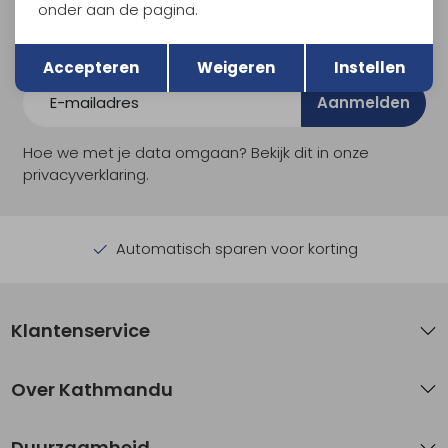
En spaar voor 5% korting op je nieuwe outdoorgear!
onder aan de pagina.
Als bonus ontvang je e-mails met leuke acties, events
Terug
Opslaan
en nieuwe collecties!
Accepteren
Weigeren
Instellen
Aanmelden
Hoe we met je data omgaan? Bekijk dit in onze
privacyverklaring.
Automatisch sparen voor korting
Klantenservice
Over Kathmandu
Duurzaamheid