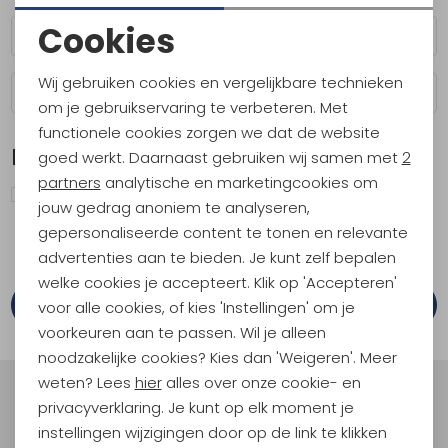
Cookies
Postcode*
Noodzakelijke cookies
Wij gebruiken cookies en vergelijkbare technieken
Huisnummer*
Toevoeging
Personalisatie cookies
om je gebruikservaring te verbeteren. Met
functionele cookies zorgen we dat de website
Analytische cookies
Nieuwsbrief
goed werkt. Daarnaast gebruiken wij samen met
2
Marketing cookies
partners
analytische en marketingcookies om
Ja, ik ontvang graag de nieuwsbrief en blijf als
jouw gedrag anoniem te analyseren,
eerste op de hoogte van de nieuwste trends,
gepersonaliseerde content te tonen en relevante
collecties, exclusieve acties en inspirerende tips.
advertenties aan te bieden. Je kunt zelf bepalen
welke cookies je accepteert. Klik op 'Accepteren'
Ga verder
voor alle cookies, of kies 'Instellingen' om je
voorkeuren aan te passen. Wil je alleen
noodzakelijke cookies? Kies dan 'Weigeren'. Meer
weten? Lees
hier
alles over onze cookie- en
Meld je aan voor Kathmandu
privacyverklaring. Je kunt op elk moment je
Hoogtepunten
instellingen wijzigingen door op de link te klikken