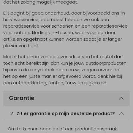
dat het zolang mogelijk meegaat.
Schoenonderhoud
Bagagezakken en Tonnen
Wandelstokken en Gamaschen
Kampeermeubels
Pof, Pofzakken en Training
Wandelschoenen Heren
Skibroeken
Expeditie accessoires
Expeditie jassen
Fietsbroeken
Expeditie accessoires
Dit begint bij goed onderhoud, door bijvoorbeeld ons 'in
huis' wasservice, daarnaast hebben we ook een
Rugzak accessoires
Cadeaus en Diensten
Wassen
Klimtouw en Bandsling
Sokken
Fietsbroeken
Expeditie broeken
reparatieservice voor schoenen en een reparatieservice
voor outdoorkleding en -tassen, waar veel outdoor
Ijsklimmen en Stijgijzers
Drinksysteem
Expeditie broeken
artikelen opgeknapt kunnen worden zodat je er langer
plezier van hebt.
Sneeuwwandelen
Wandelstokken en Gamaschen
Mocht het einde van de levensduur van het artikel dan
Zonnebrillen
toch echt bereikt zijn, dan kun je jouw outdoorproducten
bij ons in de recyclebak doen en wij zorgen ervoor dat
het op een juiste manier afgevoerd wordt, denk hierbij
aan outdoorkleding, tenten, touw en rugzakken.
Garantie
Zit er garantie op mijn bestelde product?
Om te kunnen bepalen of een product aanspraak