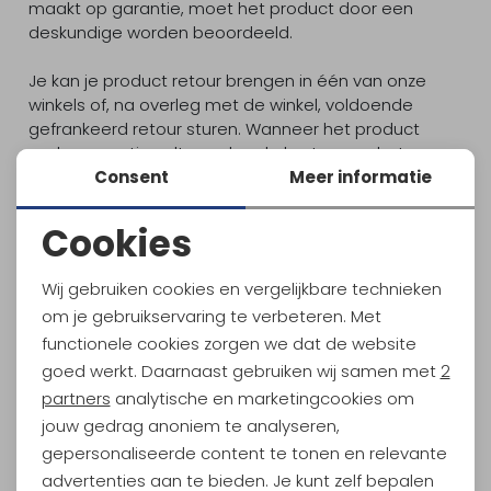
maakt op garantie, moet het product door een
deskundige worden beoordeeld.
Je kan je product retour brengen in één van onze
winkels of, na overleg met de winkel, voldoende
gefrankeerd retour sturen. Wanneer het product
onder garantie valt, worden de kosten van het
retourneren door Kathmandu vergoed.
Consent
Meer informatie
Voor door Kathmandu geleverde producten geldt de
Cookies
garantie zoals deze door de fabrikant van het
Noodzakelijke cookies
desbetreffende product wordt verleend. Kathmandu
Wij gebruiken cookies en vergelijkbare technieken
vervult gedurende de garantieperiode een
Personalisatie cookies
om je gebruikservaring te verbeteren. Met
loketfunctie namens de desbetreffende fabrikant. Bij
functionele cookies zorgen we dat de website
aanspraak op garantiebepalingen dient de koper te
Analytische cookies
allen tijde het originele aankoopbewijs te overleggen.
goed werkt. Daarnaast gebruiken wij samen met
2
Marketing cookies
partners
analytische en marketingcookies om
Om hygiënische redenen moeten alle artikelen die
jouw gedrag anoniem te analyseren,
ter beoordeling of ter reparatie worden
gepersonaliseerde content te tonen en relevante
aangeboden, droog en schoon zijn.
advertenties aan te bieden. Je kunt zelf bepalen