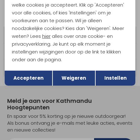
welke cookies je accepteert. Klik op 'Accepteren'
voor alle cookies, of kies 'Instellingen' om je
Hoe retourneer ik een product dat onder
garantie valt?
voorkeuren aan te passen. Wil je alleen
noodzakelijke cookies? Kies dan 'Weigeren'. Meer
Wasservice
weten? Lees
hier
alles over onze cookie- en
privacyverklaring. Je kunt op elk moment je
Schoenreparatie service
instellingen wijzigingen door op de link te klikken
onder aan de pagina.
Kledingreparatie service
Terug
Opslaan
Accepteren
Weigeren
Instellen
Meld je aan voor Kathmandu
Hoogtepunten
En spaar voor 5% korting op je nieuwe outdoorgear!
Als bonus ontvang je e-mails met leuke acties, events
en nieuwe collecties!