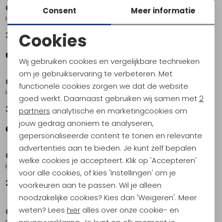
Craft
Craft
Consent
Meer informatie
Hypervent Singlet Women's Black
Adv Essence Hydro Jacket Women's Leaf
Cookies
39,95
149,95
Noodzakelijke cookies
Wij gebruiken cookies en vergelijkbare technieken
Personalisatie cookies
om je gebruikservaring te verbeteren. Met
Craft
Craft
functionele cookies zorgen we dat de website
Analytische cookies
Hypervent Singlet Women's Tofu
Adv Essence LS Tee Women's Flint
goed werkt. Daarnaast gebruiken wij samen met
2
Marketing cookies
39,95
34,95
partners
analytische en marketingcookies om
jouw gedrag anoniem te analyseren,
gepersonaliseerde content te tonen en relevante
advertenties aan te bieden. Je kunt zelf bepalen
Craft
Craft
welke cookies je accepteert. Klik op 'Accepteren'
Hypervent Cap Pigeon/Grey
Collective Cropped Singlet Women's Leaf
voor alle cookies, of kies 'Instellingen' om je
29,95
39,95
voorkeuren aan te passen. Wil je alleen
noodzakelijke cookies? Kies dan 'Weigeren'. Meer
weten? Lees
hier
alles over onze cookie- en
Craft
Craft