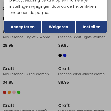
privacyverklaring. Je kunt op elk moment je
Essence Short Tights Women's Black
Adv Essence SS Tee 2 Women's Black
instellingen wijzigingen door op de link te klikken
39,95
29,95
onder aan de pagina.
Terug
Opslaan
Accepteren
Weigeren
Instellen
Craft
Craft
Adv Essence Singlet 2 Women's Flint
Essence Short Tights Women's Norit
29,95
39,95
Craft
Craft
Adv Essence LS Tee Women's GLACIAL
Essence Wind Jacket Women's Poypurri
34,95
89,95
Craft
Craft
Hypervent Singlet Women's Magenta
Hypervent Light Wind Jacket Women's Magenta