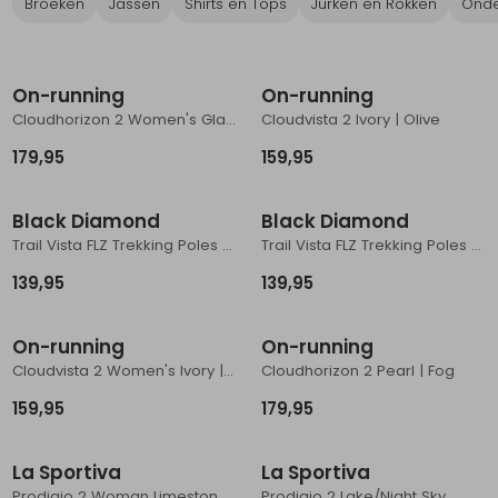
Broeken
Jassen
Shirts en Tops
Jurken en Rokken
Onde
Schoenonderhoud
Bagagezakken en Tonnen
Wandelstokken en Gamaschen
Kampeermeubels
Pof, Pofzakken en Training
Wandelschoenen Heren
Skibroeken
Expeditie accessoires
Expeditie jassen
Fietsbroeken
Expeditie accessoires
Nieuw
Nieuw
Rugzak accessoires
Cadeaus en Diensten
Wassen
Klimtouw en Bandsling
Sokken
Fietsbroeken
Expeditie broeken
On-running
On-running
Cloudhorizon 2 Women's Glacier | Pearl
Cloudvista 2 Ivory | Olive
Ijsklimmen en Stijgijzers
Drinksysteem
Expeditie broeken
179,95
159,95
Sneeuwwandelen
Wandelstokken en Gamaschen
Black Diamond
Black Diamond
Zonnebrillen
Trail Vista FLZ Trekking Poles White Oak
Trail Vista FLZ Trekking Poles Midnight Blue
139,95
139,95
On-running
On-running
Cloudvista 2 Women's Ivory | Seedling
Cloudhorizon 2 Pearl | Fog
159,95
179,95
La Sportiva
La Sportiva
Prodigio 2 Woman Limestone/Azalea
Prodigio 2 Lake/Night Sky