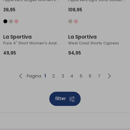
39,95
109,95
La Sportiva
La Sportiva
Pure 4" Short Women's Azalea/Night Sky
West Crest Shorts Cypress
49,95
94,95
Pagina
1
2
3
4
5
6
7
filter