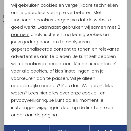
Wij gebruiken cookies en vergelijkbare technieken
Personalisatie cookies
om je gebruikservaring te verbeteren. Met
Nikwax
Tear-Aid
functionele cookies zorgen we dat de website
Analytische cookies
Tech Wash 300ml
Tear-Aid A .
goed werkt. Daarnaast gebruiken wij samen met
2
10,95
15,95
Marketing cookies
partners
analytische en marketingcookies om
jouw gedrag anoniem te analyseren,
gepersonaliseerde content te tonen en relevante
filter
advertenties aan te bieden. Je kunt zelf bepalen
welke cookies je accepteert. Klik op 'Accepteren'
voor alle cookies, of kies 'Instellingen' om je
voorkeuren aan te passen. Wil je alleen
Meld je aan voor Kathmandu
noodzakelijke cookies? Kies dan 'Weigeren'. Meer
Hoogtepunten
weten? Lees
hier
alles over onze cookie- en
En spaar voor 5% korting op je nieuwe outdoorgear!
privacyverklaring. Je kunt op elk moment je
Als bonus ontvang je e-mails met leuke acties, events
instellingen wijzigingen door op de link te klikken
en nieuwe collecties!
onder aan de pagina.
Aanmelden
Terug
Opslaan