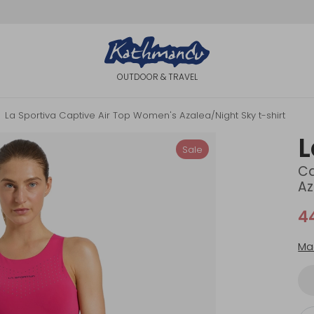
OUTDOOR & TRAVEL
La Sportiva Captive Air Top Women's Azalea/Night Sky t-shirt
L
Sale
Ca
Az
4
Ma