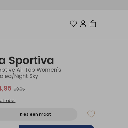
a Sportiva
ptive Air Top Women's
alea/Night Sky
4,95
59,95
attabel
Kies een maat