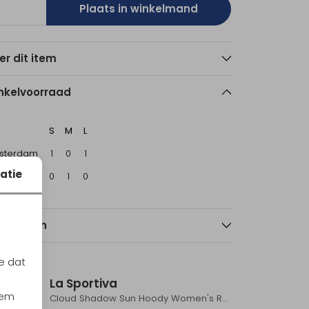
Plaats in winkelmand
er dit item
nkelvoorraad
S
M
L
sterdam
1
0
1
atie
echt
0
1
0
nmerken
Sale
Sale
e dat
La Sportiva
iem
Onyx
Cloud Shadow Sun Hoody Women's Redwood/Azalea