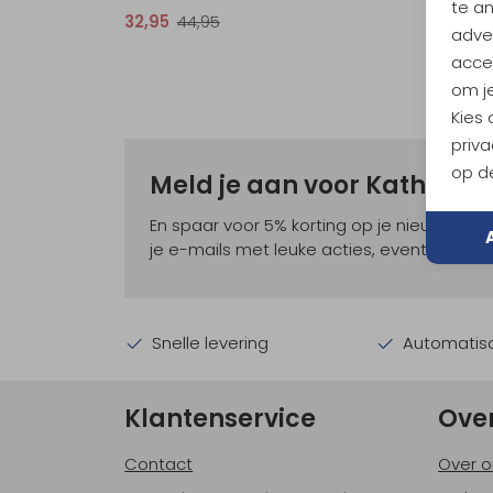
te a
32,95
44,95
32,95
adver
accep
om je
Kies
priva
op de
Meld je aan voor Kathma
En spaar voor 5% korting op je nieuwe ou
je e-mails met leuke acties, events en nie
Snelle levering
Automatisc
Klantenservice
Ove
Contact
Over o