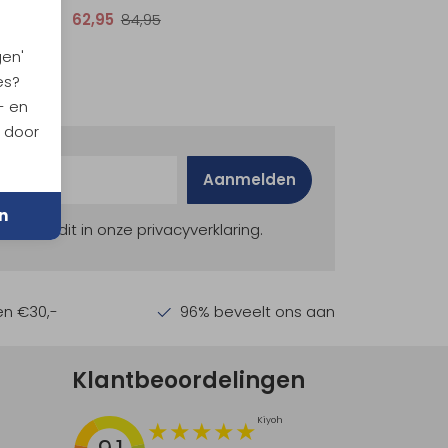
62,95
84,95
gen'
es?
- en
n door
Aanmelden
n
ekijk dit in onze privacyverklaring.
en €30,-
96% beveelt ons aan
Klantbeoordelingen