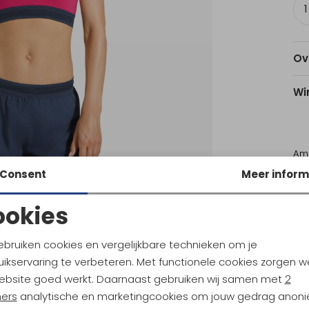
Ov
Wi
Am
Consent
Meer inform
Utr
ookies
Ke
Noodzakelijke cookies
Personalisatie cookies
ebruiken cookies en vergelijkbare technieken om je
Sale
ikservaring te verbeteren. Met functionele cookies zorgen w
Analytische cookies
Marketing cookies
ebsite goed werkt. Daarnaast gebruiken wij samen met
2
ortiva
La Sportiva
ners
analytische en marketingcookies om jouw gedrag anon
Just Right T-Shirt Women's Azalea/Redwood
Just Right Tank Women's Black/