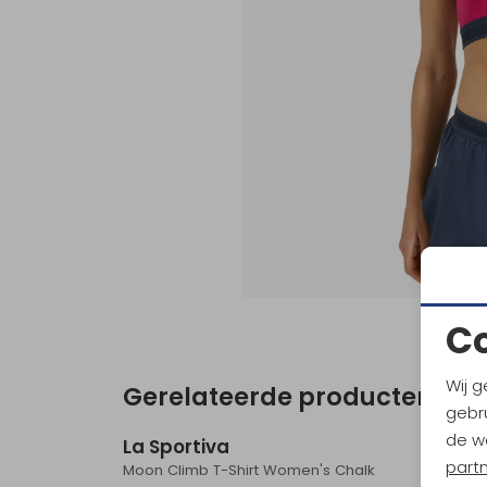
C
Wij g
Gerelateerde producten
Sale
gebru
de w
La Sportiva
La Sp
part
Moon Climb T-Shirt Women's Chalk