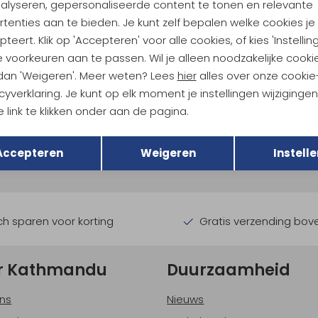
nalyseren, gepersonaliseerde content te tonen en relevante
44,95
25,95
34,95
tenties aan te bieden. Je kunt zelf bepalen welke cookies je
teert. Klik op 'Accepteren' voor alle cookies, of kies 'Instellin
 voorkeuren aan te passen. Wil je alleen noodzakelijke cooki
 dan 'Weigeren'. Meer weten? Lees
hier
alles over onze cookie
cyverklaring. Je kunt op elk moment je instellingen wijziginge
 link te klikken onder aan de pagina.
ndu Hoogtepunten
Terug
Opslaan
tdoorgear! Als bonus ontvang
Accepteren
Weigeren
Instelle
uwe collecties!
Hoe we met je data omgaan? B
h sparen voor korting
Gratis verzending bov
r Kathmandu
Duurzaamheid
ns
Nieuws