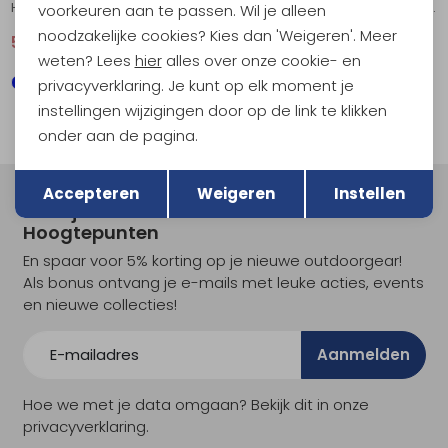
High Coast LS Women's Navy
Hemp Blend T-shirt Women's Suede Brown
voorkeuren aan te passen. Wil je alleen
noodzakelijke cookies? Kies dan 'Weigeren'. Meer
51,95
69,95
44,95
59,95
weten? Lees
hier
alles over onze cookie- en
privacyverklaring. Je kunt op elk moment je
instellingen wijzigingen door op de link te klikken
onder aan de pagina.
Terug
Opslaan
Accepteren
Weigeren
Instellen
Meld je aan voor Kathmandu
Hoogtepunten
En spaar voor 5% korting op je nieuwe outdoorgear!
Als bonus ontvang je e-mails met leuke acties, events
en nieuwe collecties!
Aanmelden
Hoe we met je data omgaan? Bekijk dit in onze
privacyverklaring.