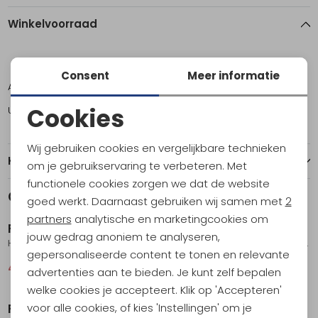
Winkelvoorraad
M
L
XL
Consent
Meer informatie
Amsterdam
1
1
1
Cookies
Utrecht
0
1
0
Noodzakelijke cookies
Wij gebruiken cookies en vergelijkbare technieken
Personalisatie cookies
Kenmerken
om je gebruikservaring te verbeteren. Met
functionele cookies zorgen we dat de website
Analytische cookies
Gerelateerde producten
Sale
Sale
goed werkt. Daarnaast gebruiken wij samen met
2
Marketing cookies
partners
analytische en marketingcookies om
Fjällräven
Fjällräven
jouw gedrag anoniem te analyseren,
High Coast Cool T-shirt Women's Dark Grey
Övik Lite Flannel Shirt Women's Lavender Mist-Eggshell
gepersonaliseerde content te tonen en relevante
44,95
59,95
74,95
99,95
advertenties aan te bieden. Je kunt zelf bepalen
Sale
Sale
welke cookies je accepteert. Klik op 'Accepteren'
voor alle cookies, of kies 'Instellingen' om je
Fjällräven
Fjällräven