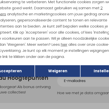
ikservaring te verbeteren. Met functionele cookies zorgen w
Analytische cookies
Marketing cookies
ebsite goed werkt. Daarnaast gebruiken wij samen met
2
Sale
ners
analytische en marketingcookies om jouw gedrag anon
RAB
nalyseren, gepersonaliseerde content te tonen en relevante
LS Tee Women's Bluebird
Sonic Tee Women's Bluebird
tenties aan te bieden. Je kunt zelf bepalen welke cookies je
teert. Klik op 'Accepteren' voor alle cookies, of kies 'Instellin
54,95
29,95
39,95
 voorkeuren aan te passen. Wil je alleen noodzakelijke cooki
 dan 'Weigeren'. Meer weten? Lees
hier
alles over onze cookie
cyverklaring. Je kunt op elk moment je instellingen wijziginge
 link te klikken onder aan de pagina.
Terug
Opslaan
Accepteren
Weigeren
Instelle
ndu Hoogtepunten
tdoorgear! Als bonus ontvang
uwe collecties!
Hoe we met je data omgaan? B