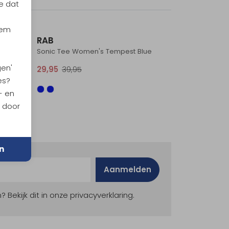
e dat
Sale
Sale
iem
RAB
Sonic Tee Women's Tempest Blue
gen'
29,95
39,95
es?
- en
n door
n
Aanmelden
ekijk dit in onze privacyverklaring.