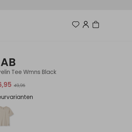
RAB
velin Tee Wmns Black
6,95
49,95
eurvarianten