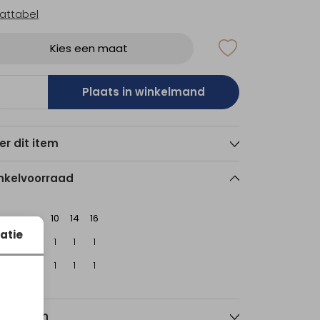
attabel
Kies een maat
Plaats in winkelmand
er dit item
nkelvoorraad
10
14
16
atie
sterdam
1
1
1
echt
1
1
1
nmerken