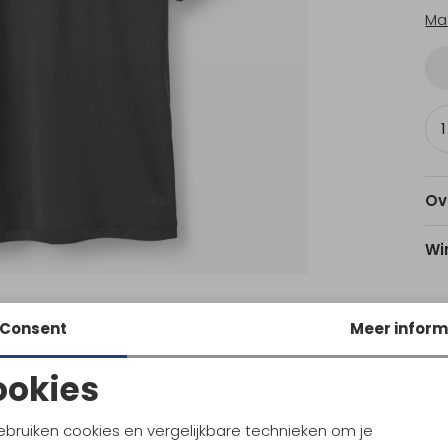
Ma
Ov
Wi
Consent
Meer inform
Am
Utr
ookies
Noodzakelijke cookies
Personalisatie cookies
ebruiken cookies en vergelijkbare technieken om je
Ke