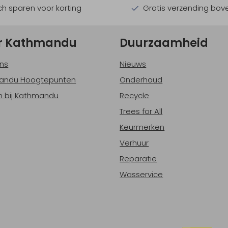
h sparen voor korting
Gratis verzending bov
r Kathmandu
Duurzaamheid
ns
Nieuws
andu Hoogtepunten
Onderhoud
 bij Kathmandu
Recycle
Trees for All
Keurmerken
Verhuur
Reparatie
Wasservice