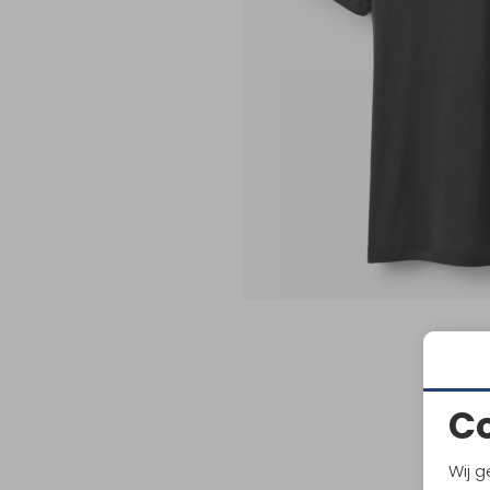
C
Wij g