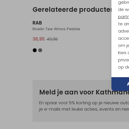
gebru
Gerelateerde producten
de w
Sale
part
RAB
RAB
te a
Rivelin Tee Wmns Pebble
Force 
adver
accep
36,95
49,95
40,95
om je
Kies
priva
op de
Meld je aan voor Kathma
En spaar voor 5% korting op je nieuwe ou
je e-mails met leuke acties, events en nie