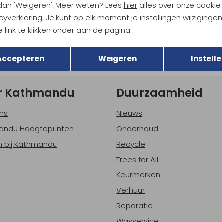
 dan 'Weigeren'. Meer weten? Lees
hier
alles over onze cookie
tdoorgear! Als bonus ontvang
uwe collecties!
cyverklaring. Je kunt op elk moment je instellingen wijziginge
Hoe we met je data omgaan? B
 link te klikken onder aan de pagina.
Terug
Opslaan
Accepteren
Weigeren
Instelle
h sparen voor korting
Gratis verzending bov
r Kathmandu
Duurzaamheid
ns
Nieuws
andu Hoogtepunten
Onderhoud
 bij Kathmandu
Recycle
Trees for All
Keurmerken
Verhuur
Reparatie
Wasservice