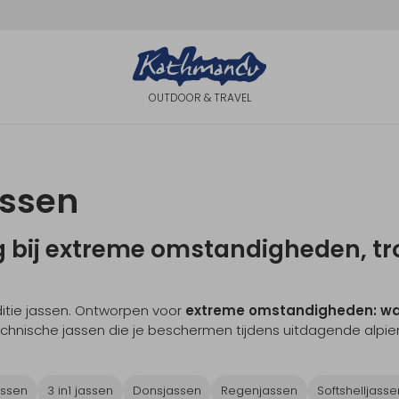
OUTDOOR & TRAVEL
assen
bij extreme omstandigheden, tro
itie jassen. Ontworpen voor
extreme omstandigheden: wat
chnische jassen die je beschermen tijdens uitdagende alpie
assen
3 in1 jassen
Donsjassen
Regenjassen
Softshelljasse