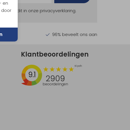
- en
n door
ekijk dit in onze privacyverklaring.
n
en €30,-
96% beveelt ons aan
Klantbeoordelingen
9.1
2909
beoordelingen