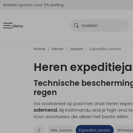
Klanten sparen voor 5% korting
Menu
Home
Heren
Jassen
Expeditie jassen
Heren expeditiej
Technische bescherming 
regen
Ga voorbereid op pad met onze heren exped
ademend.
Bij Kathmandu vind je high-end te
Voor avonturiers die alleen het beste willen.
Alle Jassen
Expeditie jassen
Winterj