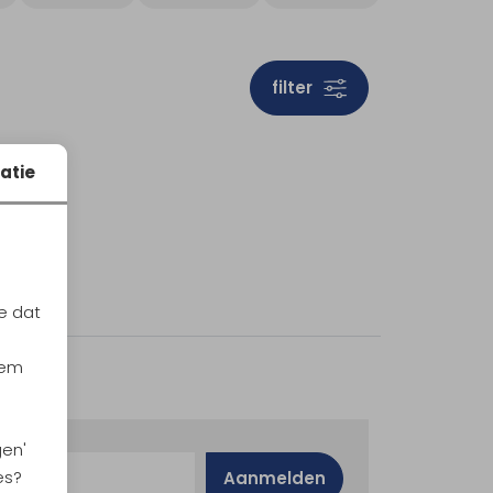
filter
atie
e dat
iem
gen'
es?
Aanmelden