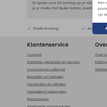
Kies
En spaar voor 5% korting op je nieuwe ou
je e-mails met leuke acties, events en nie
priva
op de
Snelle levering
Automatisc
Klantenservice
Ove
Contact
Over o
Garantie, reparatie en service
Kathm
Voorraad en collectie
Werken
Bestellen en betalen
Verzenden en afhalen
Verpakking weborders
Retourneren
Algemene Voorwaarden