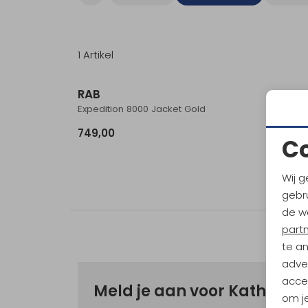
1 Artikel
RAB
Expedition 8000 Jacket Gold
749,00
C
Wij g
gebru
de w
part
te a
adver
accep
Meld je aan voor Kathma
om je