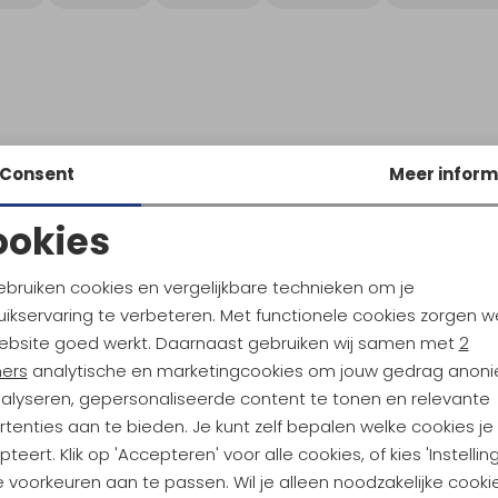
Consent
Meer inform
ookies
Noodzakelijke cookies
Personalisatie cookies
ebruiken cookies en vergelijkbare technieken om je
ikservaring te verbeteren. Met functionele cookies zorgen w
Analytische cookies
Marketing cookies
ebsite goed werkt. Daarnaast gebruiken wij samen met
2
ners
analytische en marketingcookies om jouw gedrag anon
nalyseren, gepersonaliseerde content te tonen en relevante
tenties aan te bieden. Je kunt zelf bepalen welke cookies je
teert. Klik op 'Accepteren' voor alle cookies, of kies 'Instellin
ndu Hoogtepunten
 voorkeuren aan te passen. Wil je alleen noodzakelijke cooki