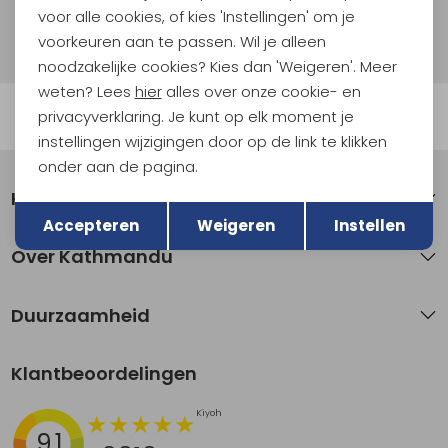
voor alle cookies, of kies 'Instellingen' om je
Hoe we met je data omgaan? Bekijk dit in onze
privacyverklaring.
voorkeuren aan te passen. Wil je alleen
noodzakelijke cookies? Kies dan 'Weigeren'. Meer
weten? Lees
hier
alles over onze cookie- en
Automatisch sparen voor korting
privacyverklaring. Je kunt op elk moment je
instellingen wijzigingen door op de link te klikken
onder aan de pagina.
Klantenservice
Terug
Opslaan
Accepteren
Weigeren
Instellen
Over Kathmandu
Duurzaamheid
Klantbeoordelingen
9.1