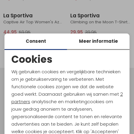
Sale
Sale
Schoenonderhoud
Bagagezakken en Tonnen
Wandelstokken en Gamaschen
Kampeermeubels
Pof, Pofzakken en Training
Wandelschoenen Heren
Skibroeken
Expeditie accessoires
Expeditie jassen
Fietsbroeken
Expeditie accessoires
La Sportiva
La Sportiva
Rugzak accessoires
Cadeaus en Diensten
Wassen
Klimtouw en Bandsling
Sokken
Fietsbroeken
Expeditie broeken
Captive Air Top Women's Azalea/Night Sky
Climbing on the Moon T-Shirt Women's Fucsia/Giallo
44,95
59,95
29,95
39,95
Ijsklimmen en Stijgijzers
Drinksysteem
Expeditie broeken
Consent
Meer informatie
1
Sneeuwwandelen
Wandelstokken en Gamaschen
filter
Cookies
Zonnebrillen
Noodzakelijke cookies
Wij gebruiken cookies en vergelijkbare technieken
Personalisatie cookies
om je gebruikservaring te verbeteren. Met
Meld je aan voor Kathmandu
functionele cookies zorgen we dat de website
Hoogtepunten
Analytische cookies
goed werkt. Daarnaast gebruiken wij samen met
2
En spaar voor 5% korting op je nieuwe outdoorgear!
Marketing cookies
partners
analytische en marketingcookies om
Als bonus ontvang je e-mails met leuke acties, events
jouw gedrag anoniem te analyseren,
en nieuwe collecties!
gepersonaliseerde content te tonen en relevante
advertenties aan te bieden. Je kunt zelf bepalen
Aanmelden
welke cookies je accepteert. Klik op 'Accepteren'