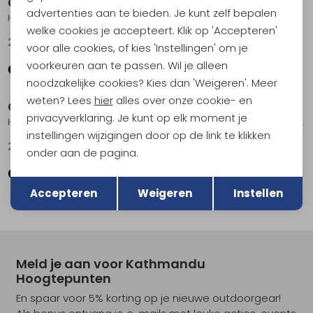
Craft
Craft
advertenties aan te bieden. Je kunt zelf bepalen
Hypervent Singlet Women's Magenta
Adv Essence SS Tee 2 Women's Glacial
welke cookies je accepteert. Klik op 'Accepteren'
29,95
39,95
21,95
29,95
voor alle cookies, of kies 'Instellingen' om je
voorkeuren aan te passen. Wil je alleen
Sale
Sale
noodzakelijke cookies? Kies dan 'Weigeren'. Meer
weten? Lees
hier
alles over onze cookie- en
Craft
Craft
privacyverklaring. Je kunt op elk moment je
Hypervent Singlet Women's Black
Hypervent Singlet Women's Tofu
instellingen wijzigingen door op de link te klikken
29,95
39,95
29,95
39,95
onder aan de pagina.
Terug
Opslaan
Accepteren
Weigeren
Instellen
Meld je aan voor Kathmandu
Hoogtepunten
En spaar voor 5% korting op je nieuwe outdoorgear!