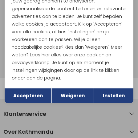
jouw gedrag anoniem te analyseren,
Hoogtepunten
gepersonaliseerde content te tonen en relevante
En spaar voor 5% korting op je nieuwe outdoorgear!
advertenties aan te bieden. Je kunt zelf bepalen
Als bonus ontvang je e-mails met leuke acties, events
welke cookies je accepteert. Klik op 'Accepteren'
en nieuwe collecties!
voor alle cookies, of kies 'Instellingen' om je
voorkeuren aan te passen. Wil je alleen
Aanmelden
noodzakelijke cookies? Kies dan 'Weigeren'. Meer
weten? Lees
hier
alles over onze cookie- en
Hoe we met je data omgaan? Bekijk dit in onze
privacyverklaring. Je kunt op elk moment je
privacyverklaring.
instellingen wijzigingen door op de link te klikken
onder aan de pagina.
Terug
Automatisch sparen voor korting
Opslaan
Accepteren
Weigeren
Instellen
Klantenservice
Over Kathmandu