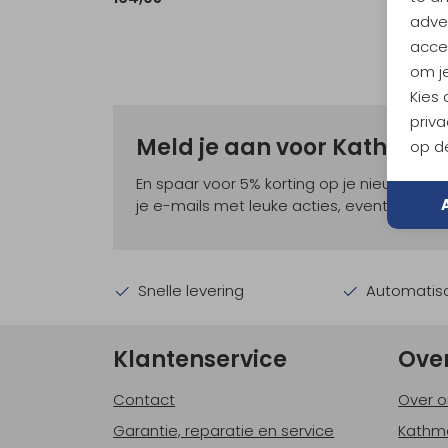
adver
accep
om je
Kies
priva
Meld je aan voor Kathma
op de
En spaar voor 5% korting op je nieuwe ou
je e-mails met leuke acties, events en nie
Snelle levering
Automatisc
Klantenservice
Ove
Contact
Over o
Garantie, reparatie en service
Kathm