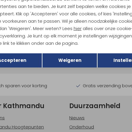
tenties aan te bieden. Je kunt zelf bepalen welke cookies je
teert. Klik op 'Accepteren' voor alle cookies, of kies 'Instellin
 voorkeuren aan te passen. Wil je alleen noodzakelijke cooki
 dan 'Weigeren'. Meer weten? Lees
hier
alles over onze cookie
cyverklaring. Je kunt op elk moment je instellingen wijziginge
ndu Hoogtepunten
 link te klikken onder aan de pagina.
Terug
Opslaan
tdoorgear! Als bonus ontvang
Accepteren
Weigeren
Instelle
uwe collecties!
Hoe we met je data omgaan? B
h sparen voor korting
Gratis verzending bov
r Kathmandu
Duurzaamheid
ns
Nieuws
andu Hoogtepunten
Onderhoud