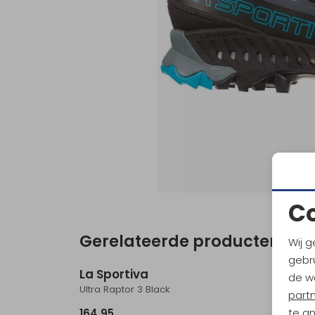
C
Gerelateerde producten
Wij g
Nieuw
gebru
La Sportiva
La Sp
de w
Ultra Raptor 3 Black
Prodigi
part
te a
164,95
159,95