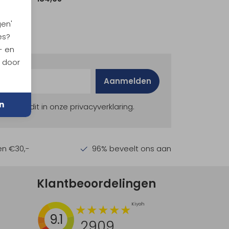
gen'
es?
- en
n door
Aanmelden
n
ekijk dit in onze privacyverklaring.
en €30,-
96% beveelt ons aan
Klantbeoordelingen
9.1
2909