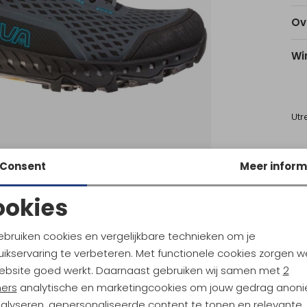
Ov
Wi
Utr
Ke
Consent
Meer inform
ookies
Noodzakelijke cookies
Personalisatie cookies
ebruiken cookies en vergelijkbare technieken om je
ikservaring te verbeteren. Met functionele cookies zorgen w
Analytische cookies
Marketing cookies
ortiva
La Sportiva
ebsite goed werkt. Daarnaast gebruiken wij samen met
2
o 2 Lake/Night Sky
Ultra Raptor II Leather GTX Blac
ners
analytische en marketingcookies om jouw gedrag anon
nalyseren, gepersonaliseerde content te tonen en relevante
199,95