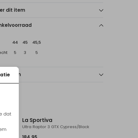
er dit item
nkelvoorraad
44
45
45,5
echt
5
3
5
nmerken
atie
e dat
La Sportiva
k/Cedar
Ultra Raptor 3 GTX Cypress/Black
iem
184,95