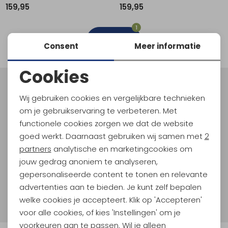
159,95
159,95
Schoenonderhoud
Bagagezakken en Tonnen
Wandelstokken en Gamaschen
Kampeermeubels
Pof, Pofzakken en Training
Wandelschoenen Heren
Skibroeken
Expeditie accessoires
Expeditie jassen
Fietsbroeken
Expeditie accessoires
1
Rugzak accessoires
Cadeaus en Diensten
Wassen
Klimtouw en Bandsling
Sokken
Fietsbroeken
Expeditie broeken
filter
Consent
Meer informatie
Ijsklimmen en Stijgijzers
Drinksysteem
Expeditie broeken
Cookies
Sneeuwwandelen
Wandelstokken en Gamaschen
Noodzakelijke cookies
Meld je aan voor Kathmandu
Wij gebruiken cookies en vergelijkbare technieken
Hoogtepunten
Zonnebrillen
Personalisatie cookies
om je gebruikservaring te verbeteren. Met
En spaar voor 5% korting op je nieuwe outdoorgear!
functionele cookies zorgen we dat de website
Analytische cookies
Als bonus ontvang je e-mails met leuke acties, events
goed werkt. Daarnaast gebruiken wij samen met
2
en nieuwe collecties!
Marketing cookies
partners
analytische en marketingcookies om
jouw gedrag anoniem te analyseren,
Aanmelden
gepersonaliseerde content te tonen en relevante
advertenties aan te bieden. Je kunt zelf bepalen
Hoe we met je data omgaan? Bekijk dit in onze
welke cookies je accepteert. Klik op 'Accepteren'
privacyverklaring.
voor alle cookies, of kies 'Instellingen' om je
voorkeuren aan te passen. Wil je alleen