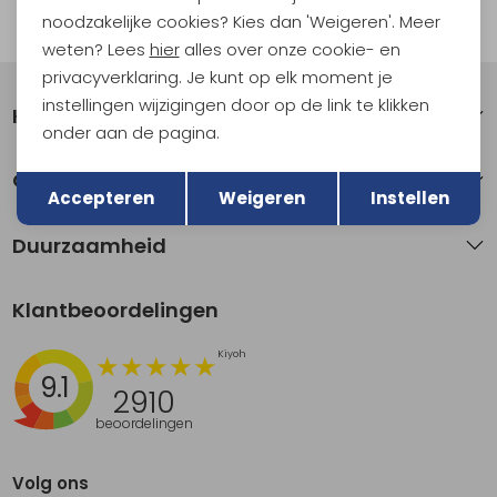
noodzakelijke cookies? Kies dan 'Weigeren'. Meer
Automatisch sparen voor korting
weten? Lees
hier
alles over onze cookie- en
privacyverklaring. Je kunt op elk moment je
instellingen wijzigingen door op de link te klikken
Klantenservice
onder aan de pagina.
Terug
Opslaan
Over Kathmandu
Accepteren
Weigeren
Instellen
Duurzaamheid
Klantbeoordelingen
9.1
2910
beoordelingen
Volg ons