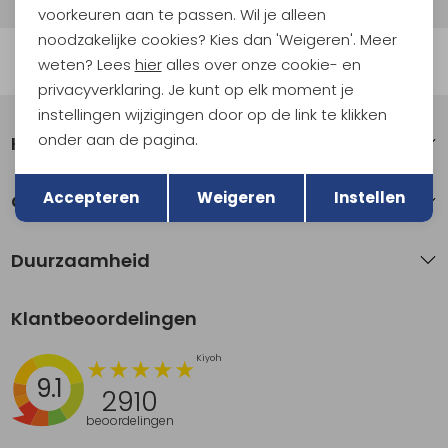
voorkeuren aan te passen. Wil je alleen
noodzakelijke cookies? Kies dan 'Weigeren'. Meer
Automatisch sparen voor korting
weten? Lees
hier
alles over onze cookie- en
privacyverklaring. Je kunt op elk moment je
instellingen wijzigingen door op de link te klikken
onder aan de pagina.
Klantenservice
Terug
Opslaan
Accepteren
Weigeren
Instellen
Over Kathmandu
Duurzaamheid
Klantbeoordelingen
9.1
2910
beoordelingen