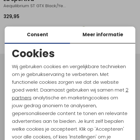
Aequilibrium ST GTX Black/Yellow
Schoenonderhoud
Bagagezakken en Tonnen
Wandelstokken en Gamaschen
Kampeermeubels
Pof, Pofzakken en Training
Wandelschoenen Heren
Skibroeken
Expeditie accessoires
Expeditie jassen
Fietsbroeken
Expeditie accessoires
329,95
Rugzak accessoires
Cadeaus en Diensten
Wassen
Klimtouw en Bandsling
Sokken
Fietsbroeken
Expeditie broeken
1
Consent
Meer informatie
Ijsklimmen en Stijgijzers
Drinksysteem
Expeditie broeken
filter
Cookies
Sneeuwwandelen
Wandelstokken en Gamaschen
Noodzakelijke cookies
Zonnebrillen
Wij gebruiken cookies en vergelijkbare technieken
Meld je aan voor Kathmandu
Personalisatie cookies
om je gebruikservaring te verbeteren. Met
Hoogtepunten
functionele cookies zorgen we dat de website
En spaar voor 5% korting op je nieuwe outdoorgear!
Analytische cookies
goed werkt. Daarnaast gebruiken wij samen met
2
Als bonus ontvang je e-mails met leuke acties, events
Marketing cookies
partners
analytische en marketingcookies om
en nieuwe collecties!
jouw gedrag anoniem te analyseren,
gepersonaliseerde content te tonen en relevante
Aanmelden
advertenties aan te bieden. Je kunt zelf bepalen
welke cookies je accepteert. Klik op 'Accepteren'
Hoe we met je data omgaan? Bekijk dit in onze
privacyverklaring.
voor alle cookies, of kies 'Instellingen' om je