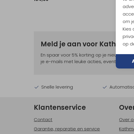
adver
accep
om je
Kies
priva
Meld je aan voor Kathma
op de
En spaar voor 5% korting op je nieuwe ou
je e-mails met leuke acties, events en nie
Snelle levering
Automatisc
Klantenservice
Ove
Contact
Over o
Garantie, reparatie en service
Kathm