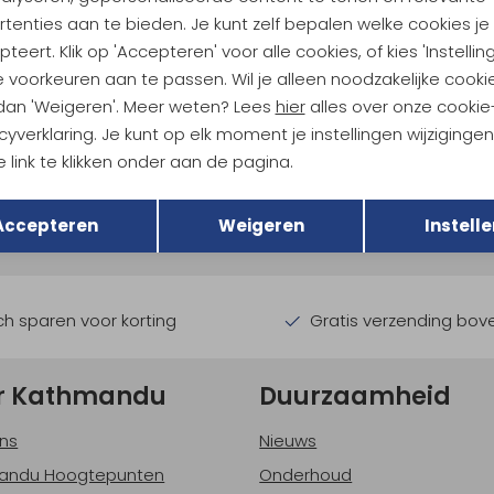
tenties aan te bieden. Je kunt zelf bepalen welke cookies je
teert. Klik op 'Accepteren' voor alle cookies, of kies 'Instellin
 voorkeuren aan te passen. Wil je alleen noodzakelijke cooki
 dan 'Weigeren'. Meer weten? Lees
hier
alles over onze cookie
cyverklaring. Je kunt op elk moment je instellingen wijziginge
ndu Hoogtepunten
 link te klikken onder aan de pagina.
Terug
Opslaan
tdoorgear! Als bonus ontvang
Accepteren
Weigeren
Instelle
uwe collecties!
Hoe we met je data omgaan? B
h sparen voor korting
Gratis verzending bov
r Kathmandu
Duurzaamheid
ns
Nieuws
andu Hoogtepunten
Onderhoud