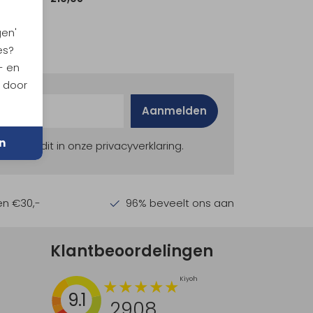
gen'
es?
- en
n door
Aanmelden
n
ekijk dit in onze privacyverklaring.
en €30,-
96% beveelt ons aan
Klantbeoordelingen
9.1
2908