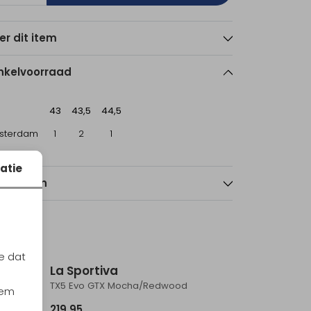
er dit item
nkelvoorraad
43
43,5
44,5
sterdam
1
2
1
atie
nmerken
e dat
La Sportiva
k
TX5 Evo GTX Mocha/Redwood
iem
219,95