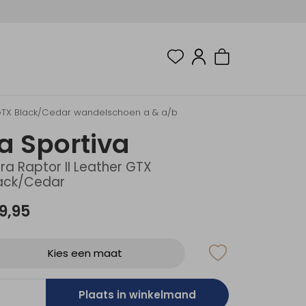
er GTX Black/Cedar wandelschoen a & a/b
a Sportiva
tra Raptor II Leather GTX
ack/Cedar
9,95
Kies een maat
Plaats in winkelmand