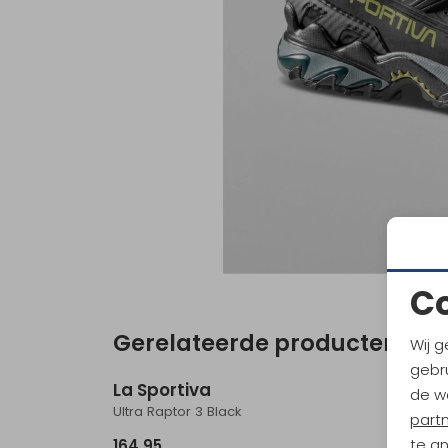
C
Gerelateerde producten
Wij g
Nieuw
gebru
La Sportiva
La Sp
de w
Ultra Raptor 3 Black
Prodigi
part
te a
164,95
159,95