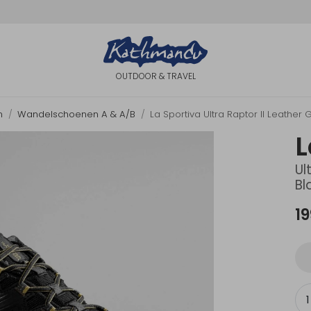
OUTDOOR & TRAVEL
n
Wandelschoenen A & A/B
La Sportiva Ultra Raptor II Leath
L
Ul
Bl
19