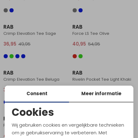
Sale
Sale
RAB
RAB
Crimp Elevation Tee Sage
Force LS Tee Olive
36,95
49,95
40,95
54,95
Sale
Sale
RAB
RAB
Crimp Elevation Tee Beluga
Rivelin Pocket Tee Light Khaki
36,95
49,95
36,95
49,95
Consent
Meer informatie
Sale
Sale
Cookies
Noodzakelijke cookies
RAB
RAB
Wij gebruiken cookies en vergelijkbare technieken
Force LS Tee Light Khaki
Stance Mountain Tee Army
Personalisatie cookies
om je gebruikservaring te verbeteren. Met
40,95
54,95
25,95
34,95