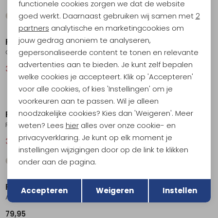
functionele cookies zorgen we dat de website
Analytische cookies
goed werkt. Daarnaast gebruiken wij samen met
2
Sale
Sale
Marketing cookies
partners
analytische en marketingcookies om
jouw gedrag anoniem te analyseren,
RAB
RAB
gepersonaliseerde content te tonen en relevante
Crimp Reflection Tee Light Zinc
Force LS Tee Oxblood Red
advertenties aan te bieden. Je kunt zelf bepalen
36,95
49,95
40,95
54,95
welke cookies je accepteert. Klik op 'Accepteren'
voor alle cookies, of kies 'Instellingen' om je
Sale
Sale
voorkeuren aan te passen. Wil je alleen
noodzakelijke cookies? Kies dan 'Weigeren'. Meer
RAB
RAB
Rivelin Pocket Tee Pebble
Force Tee Graphene
weten? Lees
hier
alles over onze cookie- en
privacyverklaring. Je kunt op elk moment je
36,95
49,95
36,95
49,95
instellingen wijzigingen door op de link te klikken
onder aan de pagina.
Terug
Opslaan
RAB
Accepteren
Weigeren
Instellen
Ascendor Light Pull-On Marmalade
79,95