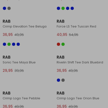
Schoenonderhoud
Bagagezakken en Tonnen
Wandelstokken en Gamaschen
Kampeermeubels
Pof, Pofzakken en Training
Wandelschoenen Heren
Skibroeken
Expeditie accessoires
Expeditie jassen
Fietsbroeken
Expeditie accessoires
Sale
Sale
Rugzak accessoires
Cadeaus en Diensten
Wassen
Klimtouw en Bandsling
Sokken
Fietsbroeken
Expeditie broeken
RAB
RAB
Crimp Elevation Tee Beluga
Force LS Tee Tuscan Red
Ijsklimmen en Stijgijzers
Drinksysteem
Expeditie broeken
36,95
49,95
40,95
54,95
Sneeuwwandelen
Wandelstokken en Gamaschen
Sale
Sale
Zonnebrillen
RAB
RAB
Sonic Tee Maya Blue
Rivelin Shift Tee Dark Bluebird
29,95
39,95
36,95
49,95
Sale
Sale
RAB
RAB
Crimp Logo Tee Pebble
Crimp Logo Tee Orion Blue
36,95
49,95
36,95
49,95