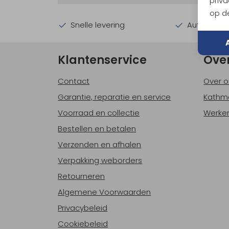
priva
op de
Snelle levering
Automatisc
Klantenservice
Ove
Contact
Over o
Garantie, reparatie en service
Kathm
Voorraad en collectie
Werken
Bestellen en betalen
Verzenden en afhalen
Verpakking weborders
Retourneren
Algemene Voorwaarden
Privacybeleid
Cookiebeleid