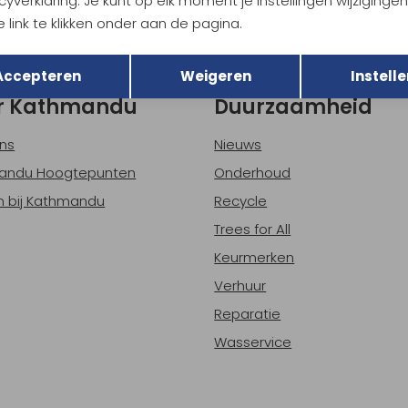
cyverklaring. Je kunt op elk moment je instellingen wijziginge
 link te klikken onder aan de pagina.
h sparen voor korting
Gratis verzending bov
Terug
Opslaan
Accepteren
Weigeren
Instelle
r Kathmandu
Duurzaamheid
ns
Nieuws
andu Hoogtepunten
Onderhoud
 bij Kathmandu
Recycle
Trees for All
Keurmerken
Verhuur
Reparatie
Wasservice