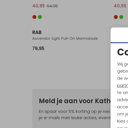
40,95
54,95
40,95
RAB
Ascendor Light Pull-On Marmalade
C
79,95
Wij g
gebru
de w
part
te a
adver
Meld je aan voor Kathma
accep
En spaar voor 5% korting op je nieuwe ou
om je
je e-mails met leuke acties, events en nie
Kies