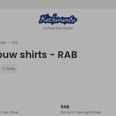
OUTDOOR & TRAVEL
irts
RAB
uw shirts - RAB
T-Shirts
Sale
RAB
S Tee Olive
Force LS Tee Light Khaki