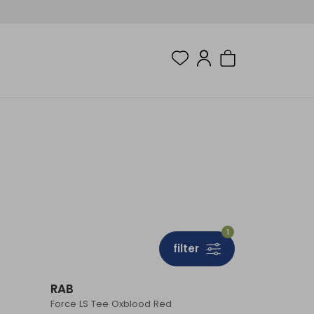
1
filter
Sale
Sale
RAB
Force LS Tee Oxblood Red