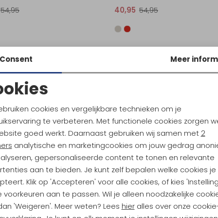
54,95
40,95
54,95
Consent
Meer inform
ookies
Noodzakelijke cookies
Personalisatie cookies
ebruiken cookies en vergelijkbare technieken om je
ikservaring te verbeteren. Met functionele cookies zorgen w
Analytische cookies
Marketing cookies
ebsite goed werkt. Daarnaast gebruiken wij samen met
2
ners
analytische en marketingcookies om jouw gedrag anon
nalyseren, gepersonaliseerde content te tonen en relevante
tenties aan te bieden. Je kunt zelf bepalen welke cookies je
ndu Hoogtepunten
teert. Klik op 'Accepteren' voor alle cookies, of kies 'Instellin
tdoorgear! Als bonus ontvang
 voorkeuren aan te passen. Wil je alleen noodzakelijke cooki
uwe collecties!
Hoe we met je data omgaan? B
 dan 'Weigeren'. Meer weten? Lees
hier
alles over onze cookie