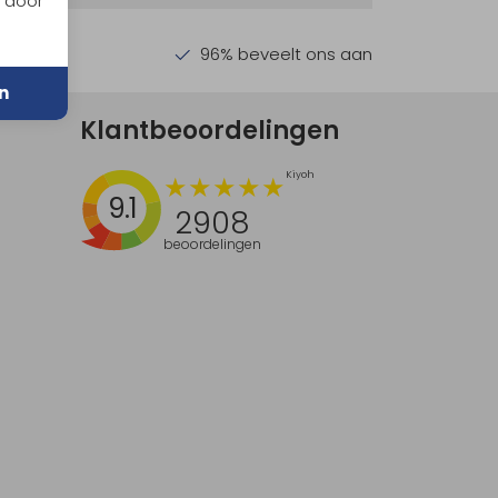
n door
en €30,-
96% beveelt ons aan
n
Klantbeoordelingen
9.1
2908
beoordelingen