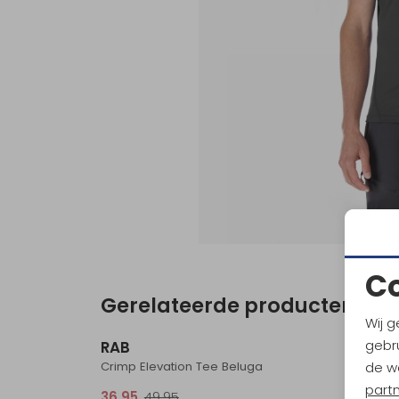
C
Gerelateerde producten
Sale
Wij g
gebru
RAB
RAB
Crimp Elevation Tee Beluga
Crimp E
de w
part
36,95
49,95
36,95