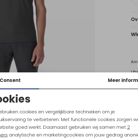
Ov
Wi
Am
Utr
Consent
Meer inform
Ke
ookies
Noodzakelijke cookies
Personalisatie cookies
Sale
ebruiken cookies en vergelijkbare technieken om je
ikservaring te verbeteren. Met functionele cookies zorgen w
RAB
Analytische cookies
Marketing cookies
levation Tee Tempest Blue
Rivelin Shift Tee Pebble
ebsite goed werkt. Daarnaast gebruiken wij samen met
2
ners
analytische en marketingcookies om jouw gedrag anon
49,95
36,95
49,95