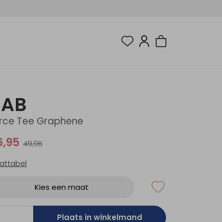
RAB
rce Tee Graphene
6,95
49,95
attabel
Kies een maat
Plaats in winkelmand