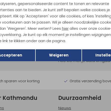
nalyseren, gepersonaliseerde content te tonen en relevante
tenties aan te bieden. Je kunt zelf bepalen welke cookies je
teert. Klik op 'Accepteren' voor alle cookies, of kies 'Instellin
 voorkeuren aan te passen. Wil je alleen noodzakelijke cooki
 dan 'Weigeren'. Meer weten? Lees
hier
alles over onze cookie
cyverklaring. Je kunt op elk moment je instellingen wijziginge
 link te klikken onder aan de pagina.
ndu Hoogtepunten
Terug
Opslaan
tdoorgear! Als bonus ontvang
Accepteren
Weigeren
Instelle
uwe collecties!
Hoe we met je data omgaan? B
h sparen voor korting
Gratis verzending bov
r Kathmandu
Duurzaamheid
ns
Nieuws