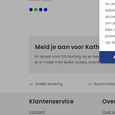
te a
adver
accep
om je
Kies
priva
op de
Meld je aan voor Kathma
En spaar voor 5% korting op je nieuwe ou
je e-mails met leuke acties, events en nie
Snelle levering
Automatisc
Klantenservice
Ove
Contact
Over o