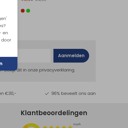
gen'
es?
- en
n door
Aanmelden
n
ekijk dit in onze privacyverklaring.
en €30,-
96% beveelt ons aan
Klantbeoordelingen