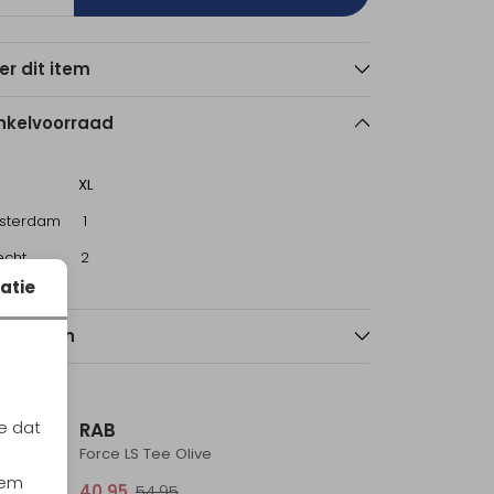
er dit item
nkelvoorraad
XL
sterdam
1
echt
2
atie
nmerken
Sale
Sale
e dat
RAB
Force LS Tee Olive
iem
40,95
54,95