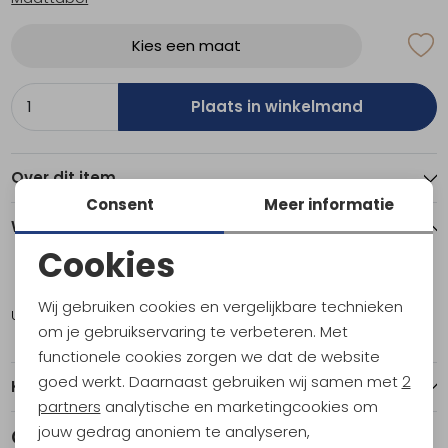
Kies een maat
Plaats in winkelmand
Over dit item
Consent
Meer informatie
Winkelvoorraad
Cookies
Noodzakelijke cookies
XXL
Wij gebruiken cookies en vergelijkbare technieken
Utrecht
1
Personalisatie cookies
om je gebruikservaring te verbeteren. Met
functionele cookies zorgen we dat de website
Analytische cookies
goed werkt. Daarnaast gebruiken wij samen met
2
Kenmerken
Marketing cookies
partners
analytische en marketingcookies om
jouw gedrag anoniem te analyseren,
Gerelateerde producten
Nieuw
Nieuw