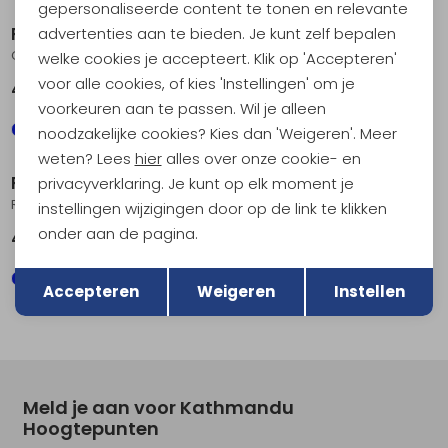
gepersonaliseerde content te tonen en relevante
RAB
RAB
advertenties aan te bieden. Je kunt zelf bepalen
Crimp Elevation Tee Beluga
Crimp Elevation Tee Tempest Blue
welke cookies je accepteert. Klik op 'Accepteren'
voor alle cookies, of kies 'Instellingen' om je
49,95
49,95
voorkeuren aan te passen. Wil je alleen
noodzakelijke cookies? Kies dan 'Weigeren'. Meer
Nieuw
weten? Lees
hier
alles over onze cookie- en
RAB
RAB
privacyverklaring. Je kunt op elk moment je
Rivelin Shift Tee Pebble
Force LS Tee Olive
instellingen wijzigingen door op de link te klikken
onder aan de pagina.
49,95
54,95
Terug
Opslaan
Accepteren
Weigeren
Instellen
Meld je aan voor Kathmandu
Hoogtepunten