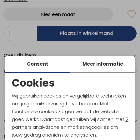
Kies een maat
Plaats in winkelmand
Over dit item
Consent
Meer informatie
Winkelvoorraad
Cookies
Noodzakelijke cookies
XL
Wij gebruiken cookies en vergelijkbare technieken
Utrecht
1
Personalisatie cookies
om je gebruikservaring te verbeteren. Met
functionele cookies zorgen we dat de website
Analytische cookies
goed werkt. Daarnaast gebruiken wij samen met
2
Kenmerken
Marketing cookies
partners
analytische en marketingcookies om
jouw gedrag anoniem te analyseren,
Gerelateerde producten
Sale
Sale