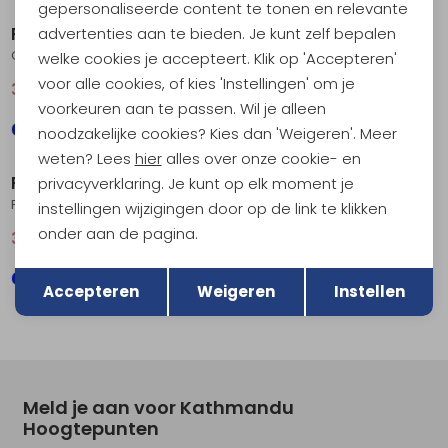
gepersonaliseerde content te tonen en relevante
RAB
RAB
advertenties aan te bieden. Je kunt zelf bepalen
Crimp Elevation Tee Beluga
Crimp Elevation Tee Tempest Blue
welke cookies je accepteert. Klik op 'Accepteren'
voor alle cookies, of kies 'Instellingen' om je
36,95
49,95
36,95
49,95
voorkeuren aan te passen. Wil je alleen
noodzakelijke cookies? Kies dan 'Weigeren'. Meer
Sale
Sale
weten? Lees
hier
alles over onze cookie- en
RAB
RAB
privacyverklaring. Je kunt op elk moment je
Rivelin Shift Tee Pebble
Force LS Tee Olive
instellingen wijzigingen door op de link te klikken
onder aan de pagina.
36,95
49,95
40,95
54,95
Terug
Opslaan
Accepteren
Weigeren
Instellen
Meld je aan voor Kathmandu
Hoogtepunten