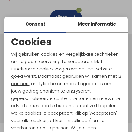
Schoenonderhoud
Bagagezakken en Tonnen
Wandelstokken en Gamaschen
Kampeermeubels
Pof, Pofzakken en Training
Wandelschoenen Heren
Skibroeken
Expeditie accessoires
Expeditie jassen
Fietsbroeken
Expeditie accessoires
1
filter
Rugzak accessoires
Cadeaus en Diensten
Wassen
Klimtouw en Bandsling
Sokken
Fietsbroeken
Expeditie broeken
Consent
Meer informatie
Ijsklimmen en Stijgijzers
Drinksysteem
Expeditie broeken
Cookies
Noodzakelijke cookies
Sneeuwwandelen
Wandelstokken en Gamaschen
Meld je aan voor Kathmandu
Hoogtepunten
Wij gebruiken cookies en vergelijkbare technieken
Personalisatie cookies
Zonnebrillen
om je gebruikservaring te verbeteren. Met
En spaar voor 5% korting op je nieuwe outdoorgear!
Als bonus ontvang je e-mails met leuke acties, events
functionele cookies zorgen we dat de website
Analytische cookies
en nieuwe collecties!
goed werkt. Daarnaast gebruiken wij samen met
2
Marketing cookies
partners
analytische en marketingcookies om
Aanmelden
jouw gedrag anoniem te analyseren,
gepersonaliseerde content te tonen en relevante
Hoe we met je data omgaan? Bekijk dit in onze
advertenties aan te bieden. Je kunt zelf bepalen
privacyverklaring.
welke cookies je accepteert. Klik op 'Accepteren'
voor alle cookies, of kies 'Instellingen' om je
voorkeuren aan te passen. Wil je alleen