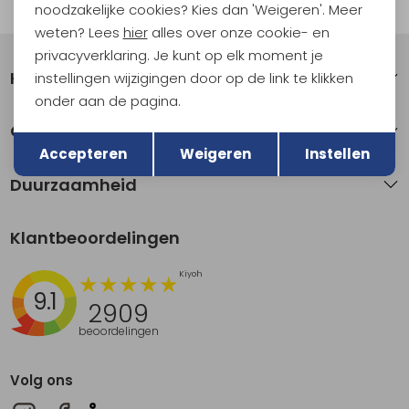
Automatisch sparen voor korting
noodzakelijke cookies? Kies dan 'Weigeren'. Meer
weten? Lees
hier
alles over onze cookie- en
privacyverklaring. Je kunt op elk moment je
Klantenservice
instellingen wijzigingen door op de link te klikken
onder aan de pagina.
Terug
Over Kathmandu
Opslaan
Accepteren
Weigeren
Instellen
Duurzaamheid
Klantbeoordelingen
9.1
2909
beoordelingen
Volg ons