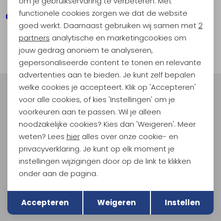
om je gebruikservaring te verbeteren. Met
functionele cookies zorgen we dat de website
Analytische cookies
goed werkt. Daarnaast gebruiken wij samen met
2
1
Marketing cookies
partners
analytische en marketingcookies om
filter
jouw gedrag anoniem te analyseren,
gepersonaliseerde content te tonen en relevante
advertenties aan te bieden. Je kunt zelf bepalen
welke cookies je accepteert. Klik op 'Accepteren'
Meld je aan voor Kathmandu
voor alle cookies, of kies 'Instellingen' om je
Hoogtepunten
voorkeuren aan te passen. Wil je alleen
En spaar voor 5% korting op je nieuwe outdoorgear!
noodzakelijke cookies? Kies dan 'Weigeren'. Meer
Als bonus ontvang je e-mails met leuke acties, events
weten? Lees
hier
alles over onze cookie- en
en nieuwe collecties!
privacyverklaring. Je kunt op elk moment je
instellingen wijzigingen door op de link te klikken
Aanmelden
onder aan de pagina.
Terug
Opslaan
Hoe we met je data omgaan? Bekijk dit in onze
Accepteren
Weigeren
Instellen
privacyverklaring.