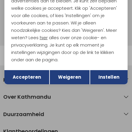
advertenties aan te bieden. Je kunt zelf bepalen
welke cookies je accepteert. Klik op 'Accepteren'
Aanmelden
voor alle cookies, of kies 'Instellingen' om je
voorkeuren aan te passen. Wil je alleen
Hoe we met je data omgaan? Bekijk dit in onze
noodzakelijke cookies? Kies dan 'Weigeren'. Meer
privacyverklaring.
weten? Lees
hier
alles over onze cookie- en
privacyverklaring. Je kunt op elk moment je
instellingen wijzigingen door op de link te klikken
Automatisch sparen voor korting
onder aan de pagina.
Terug
Opslaan
Accepteren
Weigeren
Instellen
Klantenservice
Over Kathmandu
Duurzaamheid
Klantbeoordelingen