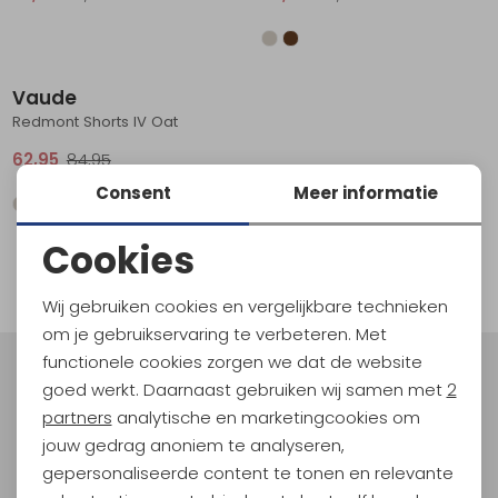
Schoenonderhoud
Bagagezakken en Tonnen
Wandelstokken en Gamaschen
Kampeermeubels
Pof, Pofzakken en Training
Wandelschoenen Heren
Skibroeken
Expeditie accessoires
Expeditie jassen
Fietsbroeken
Expeditie accessoires
Sale
Rugzak accessoires
Cadeaus en Diensten
Wassen
Klimtouw en Bandsling
Sokken
Fietsbroeken
Expeditie broeken
Vaude
Redmont Shorts IV Oat
Ijsklimmen en Stijgijzers
Drinksysteem
Expeditie broeken
62,95
84,95
Sneeuwwandelen
Wandelstokken en Gamaschen
Consent
Meer informatie
Zonnebrillen
Cookies
1
filter
Noodzakelijke cookies
Wij gebruiken cookies en vergelijkbare technieken
Personalisatie cookies
om je gebruikservaring te verbeteren. Met
functionele cookies zorgen we dat de website
Analytische cookies
Meld je aan voor Kathmandu
goed werkt. Daarnaast gebruiken wij samen met
2
Hoogtepunten
Marketing cookies
partners
analytische en marketingcookies om
En spaar voor 5% korting op je nieuwe outdoorgear!
jouw gedrag anoniem te analyseren,
Als bonus ontvang je e-mails met leuke acties, events
gepersonaliseerde content te tonen en relevante
en nieuwe collecties!