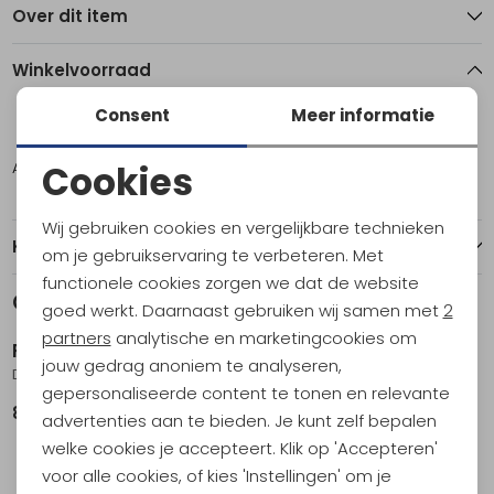
Over dit item
Winkelvoorraad
Consent
Meer informatie
30
Cookies
Amsterdam
1
Noodzakelijke cookies
Wij gebruiken cookies en vergelijkbare technieken
Personalisatie cookies
Kenmerken
om je gebruikservaring te verbeteren. Met
functionele cookies zorgen we dat de website
Analytische cookies
Gerelateerde producten
Nieuw
goed werkt. Daarnaast gebruiken wij samen met
2
Marketing cookies
partners
analytische en marketingcookies om
RAB
RAB
jouw gedrag anoniem te analyseren,
Downpour Pants Short Black
Ascendor Light Pants Oak
gepersonaliseerde content te tonen en relevante
89,95
119,95
advertenties aan te bieden. Je kunt zelf bepalen
welke cookies je accepteert. Klik op 'Accepteren'
voor alle cookies, of kies 'Instellingen' om je