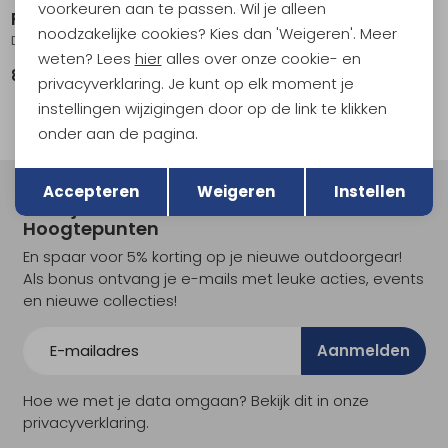
voorkeuren aan te passen. Wil je alleen
RAB
RAB
noodzakelijke cookies? Kies dan 'Weigeren'. Meer
Downpour Pants Black
Kangri GTX Pants Black
weten? Lees
hier
alles over onze cookie- en
89,95
319,00
privacyverklaring. Je kunt op elk moment je
instellingen wijzigingen door op de link te klikken
onder aan de pagina.
Terug
Opslaan
Accepteren
Weigeren
Instellen
Meld je aan voor Kathmandu
Hoogtepunten
En spaar voor 5% korting op je nieuwe outdoorgear!
Als bonus ontvang je e-mails met leuke acties, events
en nieuwe collecties!
Aanmelden
Hoe we met je data omgaan? Bekijk dit in onze
privacyverklaring.