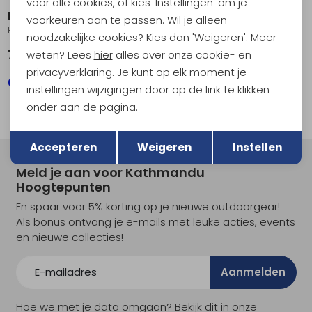
voor alle cookies, of kies 'Instellingen' om je
Maier Sports
Maier Sports
voorkeuren aan te passen. Wil je alleen
Huang Coriander
Nil Pant Long coriander
noodzakelijke cookies? Kies dan 'Weigeren'. Meer
weten? Lees
hier
alles over onze cookie- en
79,95
99,95
privacyverklaring. Je kunt op elk moment je
instellingen wijzigingen door op de link te klikken
onder aan de pagina.
Terug
Opslaan
Accepteren
Weigeren
Instellen
Meld je aan voor Kathmandu
Hoogtepunten
En spaar voor 5% korting op je nieuwe outdoorgear!
Als bonus ontvang je e-mails met leuke acties, events
en nieuwe collecties!
Aanmelden
Hoe we met je data omgaan? Bekijk dit in onze