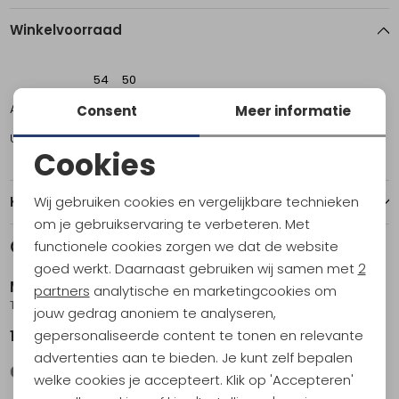
Winkelvoorraad
54
50
Amsterdam
1
0
Consent
Meer informatie
Utrecht
0
1
Cookies
Noodzakelijke cookies
Wij gebruiken cookies en vergelijkbare technieken
Kenmerken
Personalisatie cookies
om je gebruikservaring te verbeteren. Met
Gerelateerde producten
functionele cookies zorgen we dat de website
Nieuw
Analytische cookies
goed werkt. Daarnaast gebruiken wij samen met
2
Maier Sports
Maier Sports
Marketing cookies
partners
analytische en marketingcookies om
Tajo 2 Zipp-Off Pants Regular Teak
Huang Black
jouw gedrag anoniem te analyseren,
gepersonaliseerde content te tonen en relevante
119,95
79,95
advertenties aan te bieden. Je kunt zelf bepalen
welke cookies je accepteert. Klik op 'Accepteren'